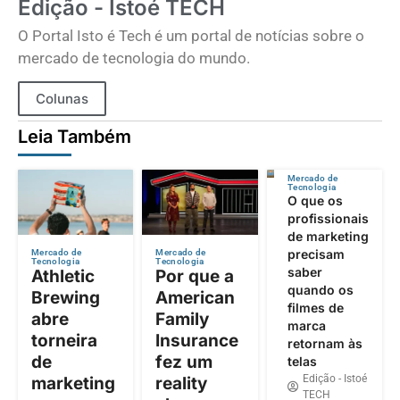
Edição - Istoé TECH
O Portal Isto é Tech é um portal de notícias sobre o
mercado de tecnologia do mundo.
Colunas
Leia Também
Mercado de
Tecnologia
O que os
profissionais
de marketing
precisam
Mercado de
Mercado de
Tecnologia
Tecnologia
saber
Athletic
Por que a
quando os
Brewing
American
filmes de
abre
Family
marca
torneira
Insurance
retornam às
de
fez um
telas
Edição - Istoé
marketing
reality
TECH