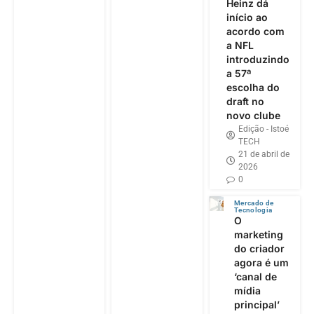
Heinz dá
início ao
acordo com
a NFL
introduzindo
a 57ª
escolha do
draft no
novo clube
Edição - Istoé
TECH
21 de abril de
2026
0
Mercado de
Tecnologia
O
marketing
do criador
agora é um
‘canal de
mídia
principal’