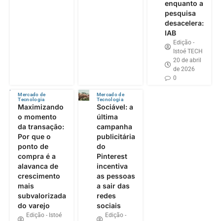
enquanto a
pesquisa
desacelera:
IAB
Edição -
Istoé TECH
20 de abril
de 2026
0
Mercado de
Mercado de
Tecnologia
Tecnologia
Maximizando
Sociável: a
o momento
última
da transação:
campanha
Por que o
publicitária
ponto de
do
compra é a
Pinterest
alavanca de
incentiva
crescimento
as pessoas
mais
a sair das
subvalorizada
redes
do varejo
sociais
Edição - Istoé
Edição -