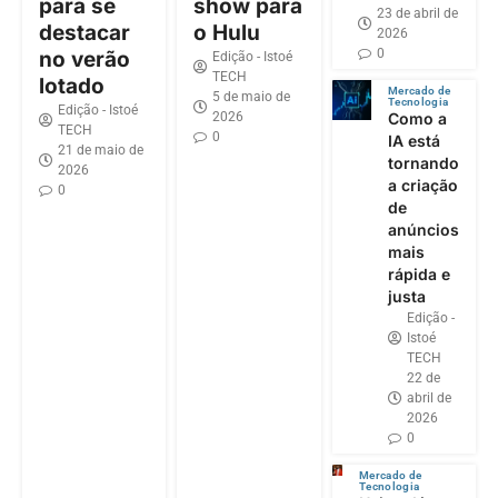
para se
show para
23 de abril de
destacar
o Hulu
2026
0
no verão
Edição - Istoé
TECH
lotado
Mercado de
5 de maio de
Tecnologia
Edição - Istoé
2026
Como a
TECH
0
IA está
21 de maio de
tornando
2026
a criação
0
de
anúncios
mais
rápida e
justa
Edição -
Istoé
TECH
22 de
abril de
2026
0
Mercado de
Tecnologia