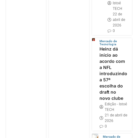
Istoé
TECH
22 de
abril de
2026
0
Mercado de
Tecnologia
Heinz dá
início ao
acordo com
a NFL
introduzindo
a 57ª
escolha do
draft no
novo clube
Edição - Istoé
TECH
21 de abril de
2026
0
Mercado de