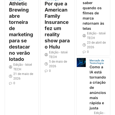
saber
Athletic
Por que a
quando os
Brewing
American
filmes de
abre
Family
marca
torneira
Insurance
retornam às
de
fez um
telas
Edição - Istoé
marketing
reality
TECH
para se
show para
23 de abril de
destacar
o Hulu
2026
0
no verão
Edição - Istoé
TECH
lotado
Mercado de
5 de maio de
Tecnologia
Edição - Istoé
2026
Como a
TECH
0
IA está
21 de maio de
tornando
2026
a criação
0
de
anúncios
mais
rápida e
justa
Edição -