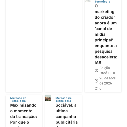
Tecnologia
O
marketing
do criador
agora é um
‘canal de
mídia
principal’
enquanto a
pesquisa
desacelera:
IAB
Edição -
Istoé TECH
20 de abril
de 2026
0
Mercado de
Mercado de
Tecnologia
Tecnologia
Maximizando
Sociável: a
o momento
última
da transação:
campanha
Por que o
publicitária