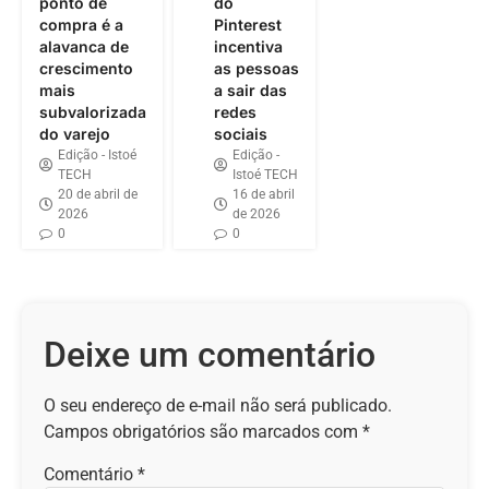
ponto de
do
compra é a
Pinterest
alavanca de
incentiva
crescimento
as pessoas
mais
a sair das
subvalorizada
redes
do varejo
sociais
Edição - Istoé
Edição -
TECH
Istoé TECH
20 de abril de
16 de abril
2026
de 2026
0
0
Deixe um comentário
O seu endereço de e-mail não será publicado.
Campos obrigatórios são marcados com
*
Comentário
*