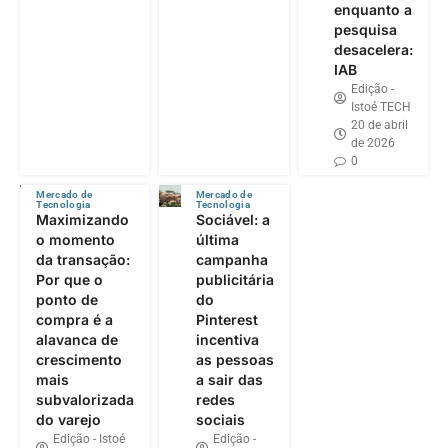
enquanto a
pesquisa
desacelera:
IAB
Edição -
Istoé TECH
20 de abril
de 2026
0
Mercado de
Mercado de
Tecnologia
Tecnologia
Maximizando
Sociável: a
o momento
última
da transação:
campanha
Por que o
publicitária
ponto de
do
compra é a
Pinterest
alavanca de
incentiva
crescimento
as pessoas
mais
a sair das
subvalorizada
redes
do varejo
sociais
Edição - Istoé
Edição -