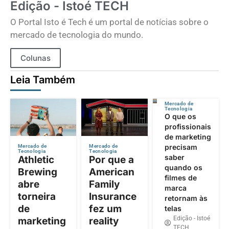
Edição - Istoé TECH
O Portal Isto é Tech é um portal de notícias sobre o
mercado de tecnologia do mundo.
Colunas
Leia Também
Mercado de
Tecnologia
O que os
profissionais
de marketing
precisam
Mercado de
Mercado de
Tecnologia
Tecnologia
saber
Athletic
Por que a
quando os
Brewing
American
filmes de
abre
Family
marca
torneira
Insurance
retornam às
de
fez um
telas
Edição - Istoé
marketing
reality
TECH