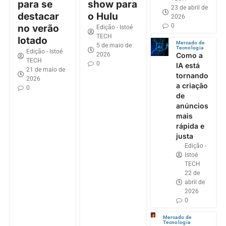
para se
show para
23 de abril de
destacar
o Hulu
2026
0
no verão
Edição - Istoé
TECH
lotado
Mercado de
5 de maio de
Tecnologia
Edição - Istoé
2026
Como a
TECH
0
IA está
21 de maio de
tornando
2026
a criação
0
de
anúncios
mais
rápida e
justa
Edição -
Istoé
TECH
22 de
abril de
2026
0
Mercado de
Tecnologia