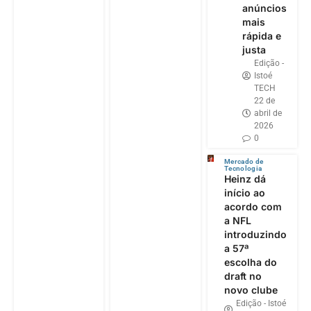
anúncios
mais
rápida e
justa
Edição -
Istoé
TECH
22 de
abril de
2026
0
Mercado de
Tecnologia
Heinz dá
início ao
acordo com
a NFL
introduzindo
a 57ª
escolha do
draft no
novo clube
Edição - Istoé