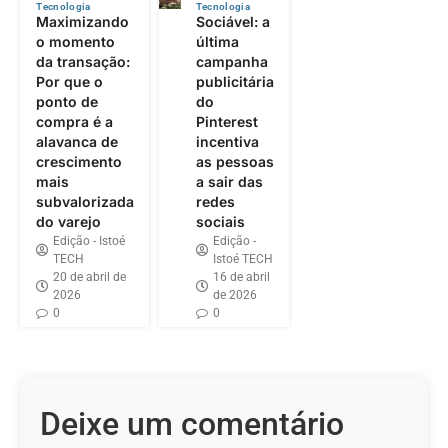
Tecnologia
Tecnologia
Maximizando
Sociável: a
o momento
última
da transação:
campanha
Por que o
publicitária
ponto de
do
compra é a
Pinterest
alavanca de
incentiva
crescimento
as pessoas
mais
a sair das
subvalorizada
redes
do varejo
sociais
Edição - Istoé
Edição -
TECH
Istoé TECH
20 de abril de
16 de abril
2026
de 2026
0
0
Deixe um comentário