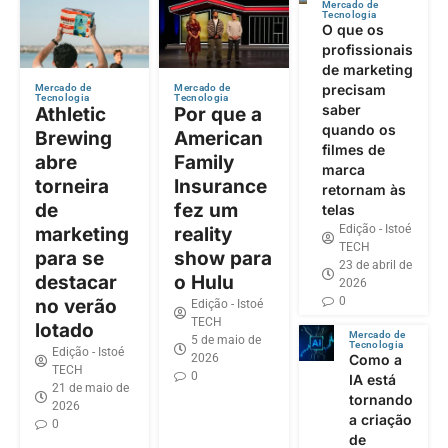
Mercado de
Tecnologia
O que os
profissionais
de marketing
precisam
Mercado de
Mercado de
Tecnologia
Tecnologia
saber
Athletic
Por que a
quando os
Brewing
American
filmes de
abre
Family
marca
torneira
Insurance
retornam às
de
fez um
telas
Edição - Istoé
marketing
reality
TECH
para se
show para
23 de abril de
destacar
o Hulu
2026
0
no verão
Edição - Istoé
TECH
lotado
Mercado de
5 de maio de
Tecnologia
Edição - Istoé
2026
Como a
TECH
0
IA está
21 de maio de
tornando
2026
a criação
0
de