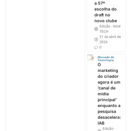
a 57ª
escolha do
draft no
novo clube
Edição - Istoé
TECH
21 de abril de
2026
0
Mercado de
Tecnologia
O
marketing
do criador
agora é um
‘canal de
mídia
principal’
enquanto a
pesquisa
desacelera:
IAB
Edição -