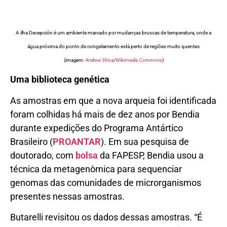
A ilha Decepción é um ambiente marcado por mudanças bruscas de temperatura, onde a
água próxima do ponto de congelamento está perto de regiões muito quentes
(
imagem:
Andrew Shiva
/
Wikimedia Commons
)
Uma biblioteca genética
As amostras em que a nova arqueia foi identificada
foram colhidas há mais de dez anos por Bendia
durante expedições do Programa Antártico
Brasileiro (
PROANTAR
). Em sua pesquisa de
doutorado, com
bolsa
da FAPESP, Bendia usou a
técnica da metagenômica para sequenciar
genomas das comunidades de microrganismos
presentes nessas amostras.
Butarelli revisitou os dados dessas amostras. “É