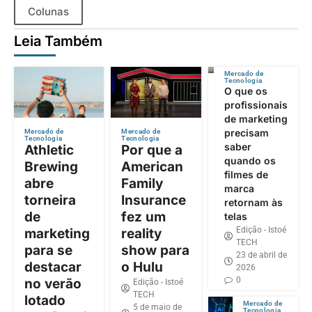
Colunas
Leia Também
Mercado de
Tecnologia
O que os
profissionais
de marketing
precisam
Mercado de
Mercado de
Tecnologia
Tecnologia
saber
Athletic
Por que a
quando os
Brewing
American
filmes de
abre
Family
marca
torneira
Insurance
retornam às
de
fez um
telas
Edição - Istoé
marketing
reality
TECH
para se
show para
23 de abril de
destacar
o Hulu
2026
0
no verão
Edição - Istoé
TECH
lotado
Mercado de
5 de maio de
Tecnologia