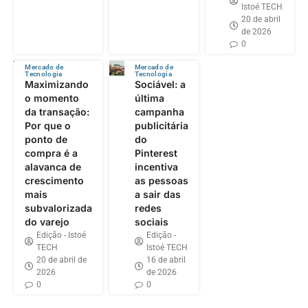
Istoé TECH
20 de abril
de 2026
0
Mercado de
Mercado de
Tecnologia
Tecnologia
Maximizando
Sociável: a
o momento
última
da transação:
campanha
Por que o
publicitária
ponto de
do
compra é a
Pinterest
alavanca de
incentiva
crescimento
as pessoas
mais
a sair das
subvalorizada
redes
do varejo
sociais
Edição - Istoé
Edição -
TECH
Istoé TECH
20 de abril de
16 de abril
2026
de 2026
0
0