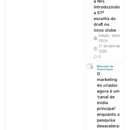
a NFL
introduzindo
a 57ª
escolha do
draft no
novo clube
Edição - Istoé
TECH
21 de abril de
2026
0
Mercado de
Tecnologia
O
marketing
do criador
agora é um
‘canal de
mídia
principal’
enquanto a
pesquisa
desacelera: