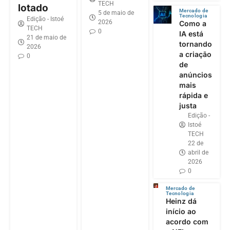
TECH
lotado
Mercado de
5 de maio de
Tecnologia
Edição - Istoé
2026
Como a
TECH
0
IA está
21 de maio de
tornando
2026
a criação
0
de
anúncios
mais
rápida e
justa
Edição -
Istoé
TECH
22 de
abril de
2026
0
Mercado de
Tecnologia
Heinz dá
início ao
acordo com