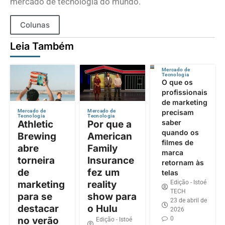
mercado de tecnologia do mundo.
Colunas
Leia Também
Mercado de
Tecnologia
O que os
profissionais
de marketing
precisam
Mercado de
Mercado de
Tecnologia
Tecnologia
saber
Athletic
Por que a
quando os
Brewing
American
filmes de
abre
Family
marca
torneira
Insurance
retornam às
de
fez um
telas
Edição - Istoé
marketing
reality
TECH
para se
show para
23 de abril de
destacar
o Hulu
2026
0
no verão
Edição - Istoé