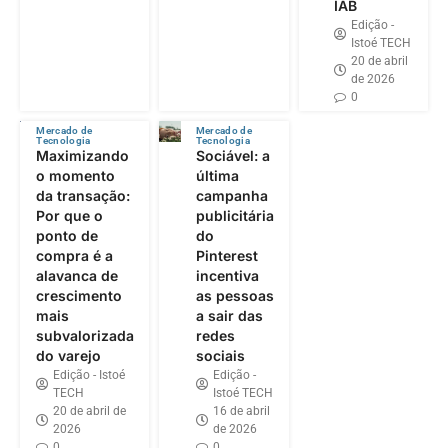
IAB
Edição -
Istoé TECH
20 de abril
de 2026
0
Mercado de
Mercado de
Tecnologia
Tecnologia
Maximizando
Sociável: a
o momento
última
da transação:
campanha
Por que o
publicitária
ponto de
do
compra é a
Pinterest
alavanca de
incentiva
crescimento
as pessoas
mais
a sair das
subvalorizada
redes
do varejo
sociais
Edição - Istoé
Edição -
TECH
Istoé TECH
20 de abril de
16 de abril
2026
de 2026
0
0