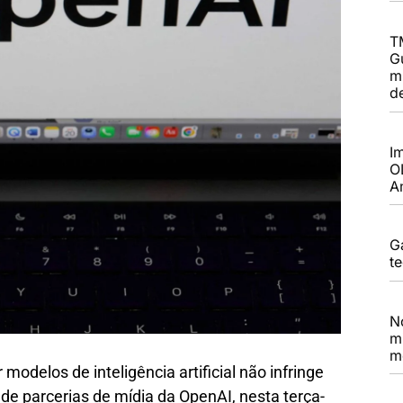
T
G
m
d
I
O
A
G
t
N
m
m
modelos de inteligência artificial não infringe
e de parcerias de mídia da OpenAI, nesta terça-