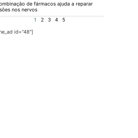
ombinação de fármacos ajuda a reparar
esões nos nervos
1
2
3
4
5
the_ad id="48"]