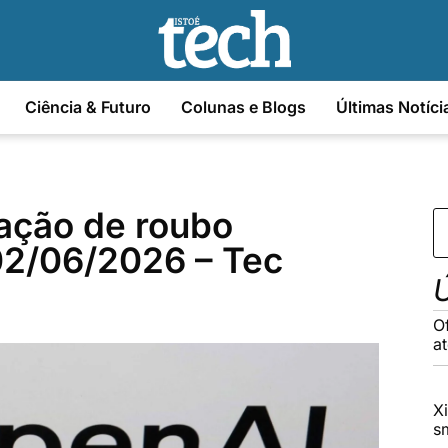
Ciência & Futuro
Colunas e Blogs
Últimas Notíci
sação de roubo
 02/06/2026 – Tec
Ú
O
a
X
s