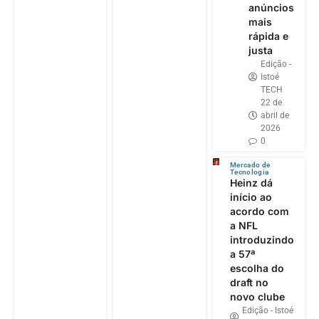
anúncios
mais
rápida e
justa
Edição -
Istoé
TECH
22 de
abril de
2026
0
Mercado de
Tecnologia
Heinz dá
início ao
acordo com
a NFL
introduzindo
a 57ª
escolha do
draft no
novo clube
Edição - Istoé