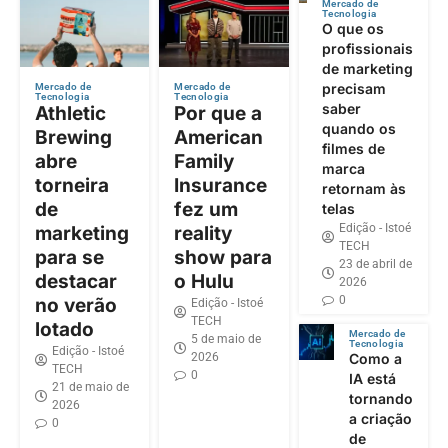
Mercado de
Tecnologia
O que os
profissionais
de marketing
precisam
Mercado de
Mercado de
Tecnologia
Tecnologia
saber
Athletic
Por que a
quando os
Brewing
American
filmes de
abre
Family
marca
torneira
Insurance
retornam às
de
fez um
telas
Edição - Istoé
marketing
reality
TECH
para se
show para
23 de abril de
destacar
o Hulu
2026
0
no verão
Edição - Istoé
TECH
lotado
Mercado de
5 de maio de
Tecnologia
Edição - Istoé
2026
Como a
TECH
0
IA está
21 de maio de
tornando
2026
a criação
0
de