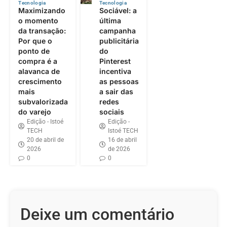
Tecnologia
Tecnologia
Maximizando
Sociável: a
o momento
última
da transação:
campanha
Por que o
publicitária
ponto de
do
compra é a
Pinterest
alavanca de
incentiva
crescimento
as pessoas
mais
a sair das
subvalorizada
redes
do varejo
sociais
Edição - Istoé
Edição -
TECH
Istoé TECH
20 de abril de
16 de abril
2026
de 2026
0
0
Deixe um comentário