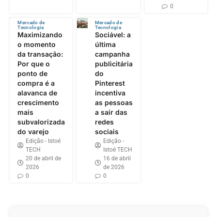
0
Mercado de
Mercado de
Tecnologia
Tecnologia
Maximizando
Sociável: a
o momento
última
da transação:
campanha
Por que o
publicitária
ponto de
do
compra é a
Pinterest
alavanca de
incentiva
crescimento
as pessoas
mais
a sair das
subvalorizada
redes
do varejo
sociais
Edição - Istoé
Edição -
TECH
Istoé TECH
20 de abril de
16 de abril
2026
de 2026
0
0