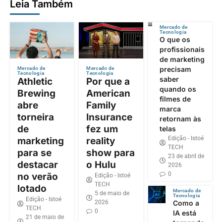
Leia Também
Mercado de
Tecnologia
O que os
profissionais
de marketing
precisam
Mercado de
Mercado de
Tecnologia
Tecnologia
saber
Athletic
Por que a
quando os
Brewing
American
filmes de
abre
Family
marca
torneira
Insurance
retornam às
de
fez um
telas
Edição - Istoé
marketing
reality
TECH
para se
show para
23 de abril de
destacar
o Hulu
2026
0
no verão
Edição - Istoé
TECH
lotado
Mercado de
5 de maio de
Tecnologia
Edição - Istoé
2026
Como a
TECH
0
IA está
21 de maio de