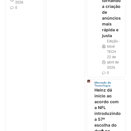
tornando
2026
a criação
0
de
anúncios
mais
rápida e
justa
Edição -
Istoé
TECH
22 de
abril de
2026
0
Mercado de
Tecnologia
Heinz dá
início ao
acordo com
a NFL
introduzindo
a 57ª
escolha do
draft no