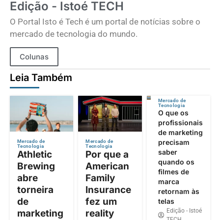
Edição - Istoé TECH
O Portal Isto é Tech é um portal de notícias sobre o
mercado de tecnologia do mundo.
Colunas
Leia Também
Mercado de
Tecnologia
O que os
profissionais
de marketing
precisam
Mercado de
Mercado de
Tecnologia
Tecnologia
saber
Athletic
Por que a
quando os
Brewing
American
filmes de
abre
Family
marca
torneira
Insurance
retornam às
de
fez um
telas
Edição - Istoé
marketing
reality
TECH