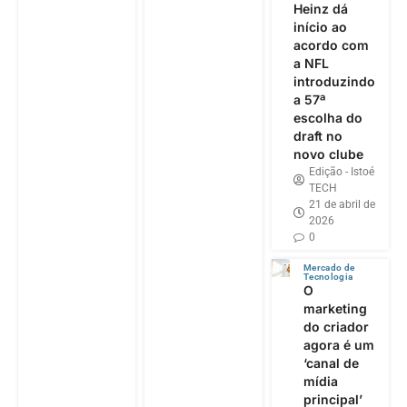
Heinz dá
início ao
acordo com
a NFL
introduzindo
a 57ª
escolha do
draft no
novo clube
Edição - Istoé
TECH
21 de abril de
2026
0
Mercado de
Tecnologia
O
marketing
do criador
agora é um
‘canal de
mídia
principal’