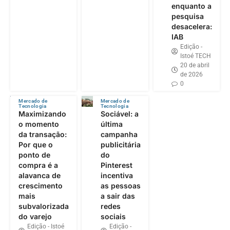
enquanto a
pesquisa
desacelera:
IAB
Edição -
Istoé TECH
20 de abril
de 2026
0
Mercado de
Mercado de
Tecnologia
Tecnologia
Maximizando
Sociável: a
o momento
última
da transação:
campanha
Por que o
publicitária
ponto de
do
compra é a
Pinterest
alavanca de
incentiva
crescimento
as pessoas
mais
a sair das
subvalorizada
redes
do varejo
sociais
Edição - Istoé
Edição -