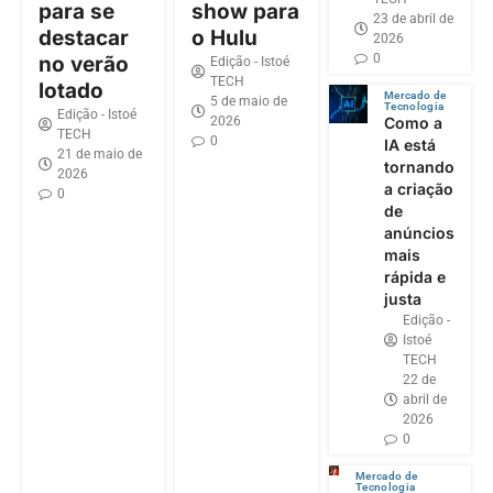
para se
show para
23 de abril de
destacar
o Hulu
2026
0
no verão
Edição - Istoé
TECH
lotado
Mercado de
5 de maio de
Tecnologia
Edição - Istoé
2026
Como a
TECH
0
IA está
21 de maio de
tornando
2026
a criação
0
de
anúncios
mais
rápida e
justa
Edição -
Istoé
TECH
22 de
abril de
2026
0
Mercado de
Tecnologia