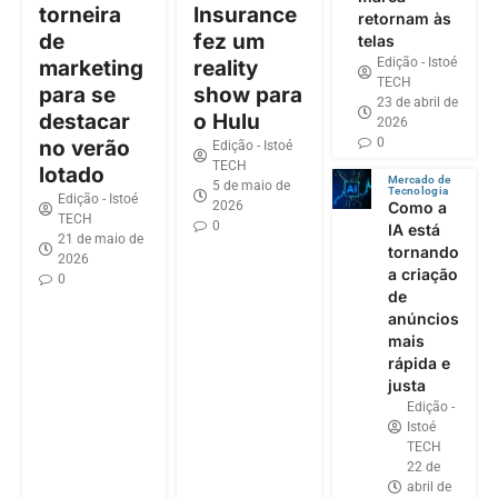
torneira
Insurance
retornam às
de
fez um
telas
Edição - Istoé
marketing
reality
TECH
para se
show para
23 de abril de
destacar
o Hulu
2026
0
no verão
Edição - Istoé
TECH
lotado
Mercado de
5 de maio de
Tecnologia
Edição - Istoé
2026
Como a
TECH
0
IA está
21 de maio de
tornando
2026
a criação
0
de
anúncios
mais
rápida e
justa
Edição -
Istoé
TECH
22 de
abril de