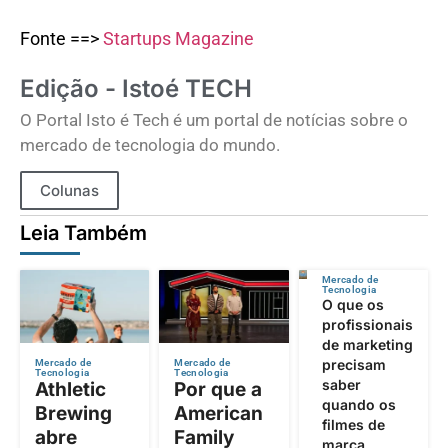
Fonte ==>
Startups Magazine
Edição - Istoé TECH
O Portal Isto é Tech é um portal de notícias sobre o
mercado de tecnologia do mundo.
Colunas
Leia Também
Mercado de
Tecnologia
O que os
profissionais
de marketing
precisam
Mercado de
Mercado de
Tecnologia
Tecnologia
saber
Athletic
Por que a
quando os
Brewing
American
filmes de
abre
Family
marca