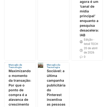
agora é um
‘canal de
mídia
principal’
enquanto a
pesquisa
desacelera:
IAB
Edição -
Istoé TECH
20 de abril
de 2026
0
Mercado de
Mercado de
Tecnologia
Tecnologia
Maximizando
Sociável: a
o momento
última
da transação:
campanha
Por que o
publicitária
ponto de
do
compra é a
Pinterest
alavanca de
incentiva
crescimento
as pessoas