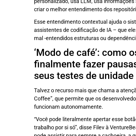
personalizado, usa LLM, usa informações s
criar o melhor entendimento dos repositório
Esse entendimento contextual ajuda o sis
assistentes de codificação de IA – que e
mal -entendidos estruturas ou dependênci
‘Modo de café’: como 
finalmente fazer pausa
seus testes de unidade
Talvez o recurso mais que chama a atenç
Coffee”, que permite que os desenvolvedor
funcionam autonomamente.
“Você pode literalmente apertar esse botã
trabalho por si só”, disse Filev à Ventur
pode assistir para sempre a cachoeira, a