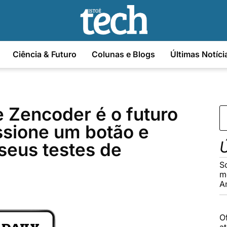
Ciência & Futuro
Colunas e Blogs
Últimas Notíci
 Zencoder é o futuro
ssione um botão e
Ú
 seus testes de
S
m
A
O
a