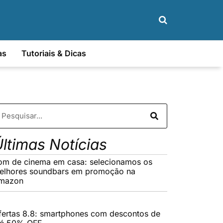
as
Tutoriais & Dicas
ltimas Notícias
om de cinema em casa: selecionamos os
elhores soundbars em promoção na
mazon
fertas 8.8: smartphones com descontos de
té 50% OFF