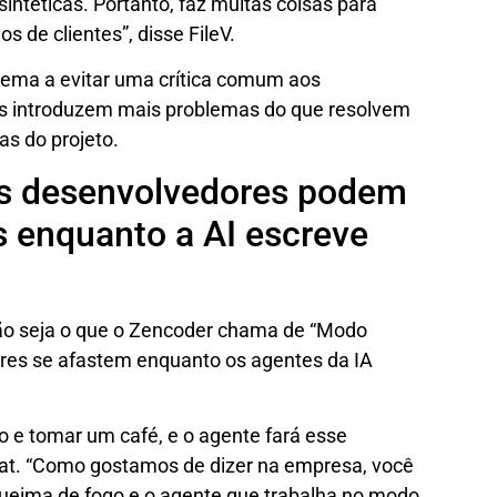
intéticas. Portanto, faz muitas coisas para
s de clientes”, disse FileV.
tema a evitar uma crítica comum aos
les introduzem mais problemas do que resolvem
as do projeto.
os desenvolvedores podem
s enquanto a AI escreve
ão seja o que o Zencoder chama de “Modo
es se afastem enquanto os agentes da IA ​​
o e tomar um café, e o agente fará esse
eBeat. “Como gostamos de dizer na empresa, você
 queima de fogo e o agente que trabalha no modo