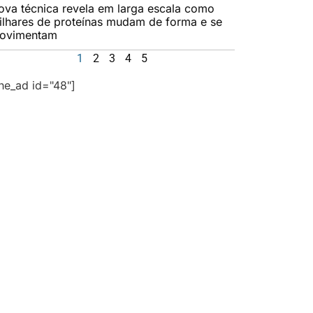
ova técnica revela em larga escala como
ilhares de proteínas mudam de forma e se
ovimentam
1
2
3
4
5
the_ad id="48"]