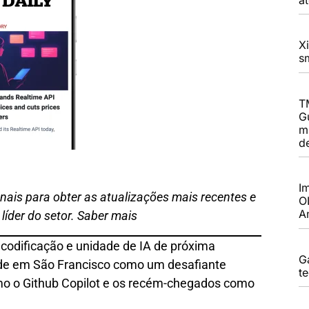
X
s
T
G
m
d
I
anais para obter as atualizações mais recentes e
O
A
líder do setor. Saber mais
codificação e unidade de IA de próxima
G
de em São Francisco como um desafiante
t
mo o Github Copilot e os recém-chegados como