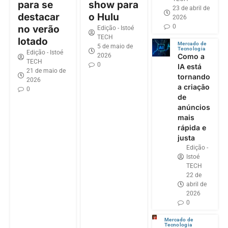
para se
show para
23 de abril de
destacar
o Hulu
2026
0
no verão
Edição - Istoé
TECH
lotado
Mercado de
5 de maio de
Tecnologia
Edição - Istoé
2026
Como a
TECH
0
IA está
21 de maio de
tornando
2026
a criação
0
de
anúncios
mais
rápida e
justa
Edição -
Istoé
TECH
22 de
abril de
2026
0
Mercado de
Tecnologia