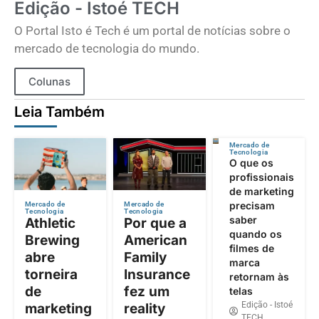
Edição - Istoé TECH
O Portal Isto é Tech é um portal de notícias sobre o
mercado de tecnologia do mundo.
Colunas
Leia Também
Mercado de
Tecnologia
O que os
profissionais
de marketing
precisam
Mercado de
Mercado de
Tecnologia
Tecnologia
saber
Athletic
Por que a
quando os
Brewing
American
filmes de
abre
Family
marca
torneira
Insurance
retornam às
de
fez um
telas
Edição - Istoé
marketing
reality
TECH