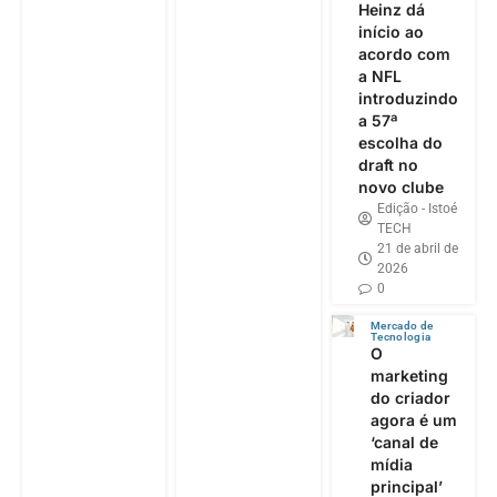
Heinz dá
início ao
acordo com
a NFL
introduzindo
a 57ª
escolha do
draft no
novo clube
Edição - Istoé
TECH
21 de abril de
2026
0
Mercado de
Tecnologia
O
marketing
do criador
agora é um
‘canal de
mídia
principal’