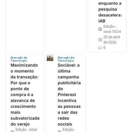
enquanto a
pesquisa
desacelera:
IAB
Edição -
Istoé TECH
20 de abril
de 2026
0
Mercado de
Mercado de
Tecnologia
Tecnologia
Maximizando
Sociável: a
o momento
última
da transação:
campanha
Por que o
publicitária
ponto de
do
compra é a
Pinterest
alavanca de
incentiva
crescimento
as pessoas
mais
a sair das
subvalorizada
redes
do varejo
sociais
Edição - Istoé
Edição -