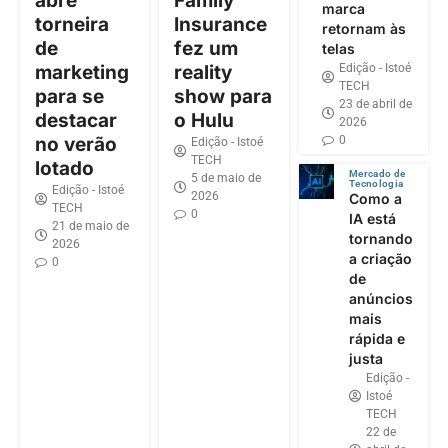
abre
Family
marca
torneira
Insurance
retornam às
de
fez um
telas
Edição - Istoé
marketing
reality
TECH
para se
show para
23 de abril de
destacar
o Hulu
2026
0
no verão
Edição - Istoé
TECH
lotado
Mercado de
5 de maio de
Tecnologia
Edição - Istoé
2026
Como a
TECH
0
IA está
21 de maio de
tornando
2026
a criação
0
de
anúncios
mais
rápida e
justa
Edição -
Istoé
TECH
22 de