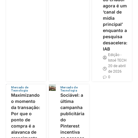
agora é um
‘canal de
mídia
principal’
enquanto a
pesquisa
desacelera:
IAB
Edição -
Istoé TECH
20 de abril
de 2026
0
Mercado de
Mercado de
Tecnologia
Tecnologia
Maximizando
Sociável: a
o momento
última
da transação:
campanha
Por que o
publicitária
ponto de
do
compra é a
Pinterest
alavanca de
incentiva