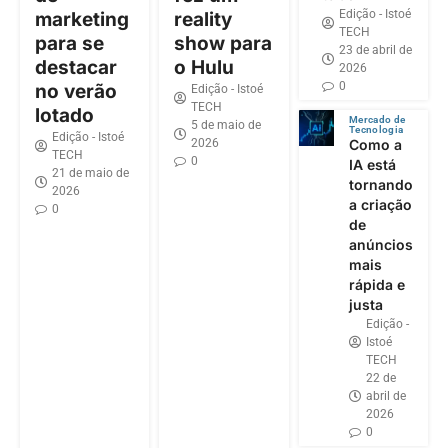
Edição - Istoé
marketing
reality
TECH
para se
show para
23 de abril de
destacar
o Hulu
2026
0
no verão
Edição - Istoé
TECH
lotado
Mercado de
5 de maio de
Tecnologia
Edição - Istoé
2026
Como a
TECH
0
IA está
21 de maio de
tornando
2026
a criação
0
de
anúncios
mais
rápida e
justa
Edição -
Istoé
TECH
22 de
abril de
2026
0