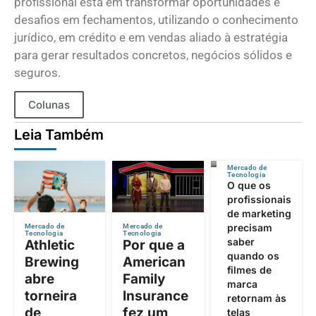
profissional está em transformar oportunidades e
desafios em fechamentos, utilizando o conhecimento
jurídico, em crédito e em vendas aliado à estratégia
para gerar resultados concretos, negócios sólidos e
seguros.
Colunas
Leia Também
Mercado de
Tecnologia
O que os
profissionais
de marketing
precisam
Mercado de
Mercado de
Tecnologia
Tecnologia
saber
Athletic
Por que a
quando os
Brewing
American
filmes de
abre
Family
marca
torneira
Insurance
retornam às
de
fez um
telas