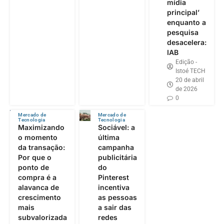
mídia
principal’
enquanto a
pesquisa
desacelera:
IAB
Edição -
Istoé TECH
20 de abril
de 2026
0
Mercado de
Mercado de
Tecnologia
Tecnologia
Maximizando
Sociável: a
o momento
última
da transação:
campanha
Por que o
publicitária
ponto de
do
compra é a
Pinterest
alavanca de
incentiva
crescimento
as pessoas
mais
a sair das
subvalorizada
redes