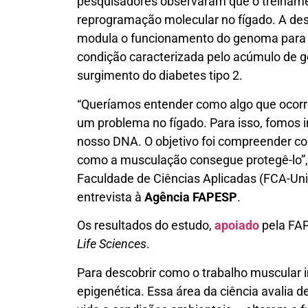
pesquisadores observaram que o treiname
reprogramação molecular no fígado. A des
modula o funcionamento do genoma para m
condição caracterizada pelo acúmulo de g
surgimento do diabetes tipo 2.
“Queríamos entender como algo que ocorre 
um problema no fígado. Para isso, fomos i
nosso DNA. O objetivo foi compreender co
como a musculação consegue protegê-lo”,
Faculdade de Ciências Aplicadas (FCA-Un
entrevista à
Agência FAPESP
.
Os resultados do estudo,
apoiado
pela FA
Life Sciences
.
Para descobrir como o trabalho muscular i
epigenética. Essa área da ciência avalia 