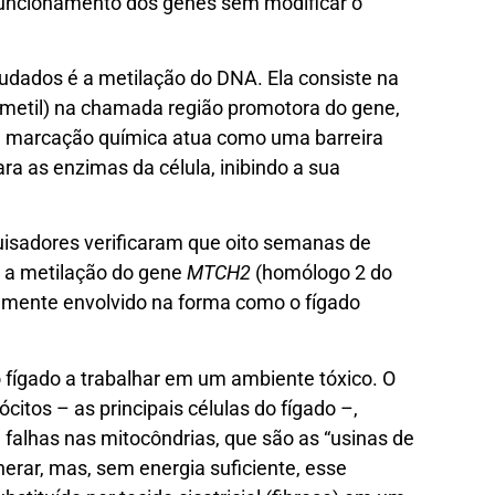
 funcionamento dos genes sem modificar o
dados é a metilação do DNA. Ela consiste na
 metil) na chamada região promotora do gene,
sa marcação química atua como uma barreira
ra as enzimas da célula, inibindo a sua
isadores verificaram que oito semanas de
r a metilação do gene
MTCH2
(homólogo 2 do
temente envolvido na forma como o fígado
 fígado a trabalhar em um ambiente tóxico. O
itos – as principais células do fígado –,
alhas nas mitocôndrias, que são as “usinas de
nerar, mas, sem energia suficiente, esse