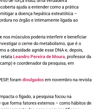
nto de força induz uma verdadeira
coberta ajuda a entender como a prática
itigar a doença hepática esteatótica –
ordura no órgão e intimamente ligada ao
nos músculos poderia interferir e beneficiar
nvestigar o cerne do metabolismo, que é o
mo a obesidade agride esse DNA e, depois,
 relata
Leandro Pereira de Moura
, professor da
icamp) e coordenador da pesquisa, em
PESP, foram
divulgados
em novembro na revista
mpacta o fígado, a pesquisa focou na
de que forma fatores externos – como hábitos de