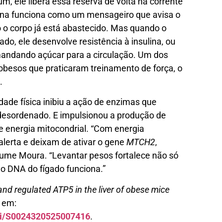
um, ele libera essa reserva de volta na corrente
lina funciona como um mensageiro que avisa o
o o corpo já está abastecido. Mas quando o
do, ele desenvolve resistência à insulina, ou
a mandando açúcar para a circulação. Um dos
obesos que praticaram treinamento de força, o
.
ade física inibiu a ação de enzimas que
 desordenado. E impulsionou a produção de
e energia mitocondrial. “Com energia
alerta e deixam de ativar o gene
MTCH2
,
sume Moura. “Levantar pesos fortalece não só
 DNA do fígado funciona.”
and regulated ATP5 in the liver of obese mice
o em:
pii/S0024320525007416
.