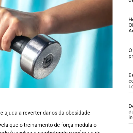
H
O
A
O
p
E
c
L
D
d
e ajuda a reverter danos da obesidade
i
la que o treinamento de força modula o
dade à insulina e combatendo o acúmulo de