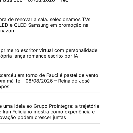
ora de renovar a sala: selecionamos TVs
LED e QLED Samsung em promoção na
mazon
 primeiro escritor virtual com personalidade
rópria lança romance escrito por IA
scarcéu em torno de Fauci é pastel de vento
om má-fé – 08/08/2026 – Reinaldo José
opes
e uma ideia ao Grupo ProIntegra: a trajetória
e Iran Feliciano mostra como experiência e
novação podem crescer juntas