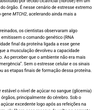
bstituído por tecido cicatricial (fibrose) em um
 do órgão. É nesse cenário de estresse extremo
o gene
MTCH2
, acelerando ainda mais a
inados, os cientistas observaram algo
até emitissem o comando genético (RNA
idade final da proteína ligada a esse gene
rque a musculação devolveu a capacidade
ão. Ao perceber que o ambiente não era mais
mergência”. Sem o estresse celular e os sinais
ou as etapas finais de formação dessa proteína.
 estável o nível de açúcar no sangue (glicemia)
 órgãos, principalmente do cérebro. Sob o
 açúcar excedente logo após as refeições na