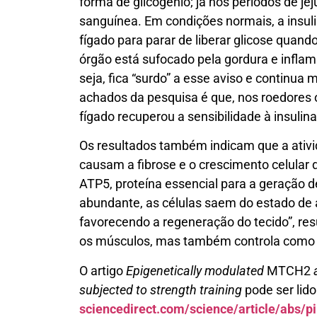
forma de glicogênio; já nos períodos de jej
sanguínea. Em condições normais, a insu
fígado para parar de liberar glicose quand
órgão está sufocado pela gordura e inflama
seja, fica “surdo” a esse aviso e continu
achados da pesquisa é que, nos roedores 
fígado recuperou a sensibilidade à insulina
Os resultados também indicam que a ativid
causam a fibrose e o crescimento celular
ATP5, proteína essencial para a geração d
abundante, as células saem do estado de 
favorecendo a regeneração do tecido”, re
os músculos, mas também controla como o
O artigo
Epigenetically modulated
MTCH2
subjected to strength training
pode ser lid
sciencedirect.com/science/article/abs/