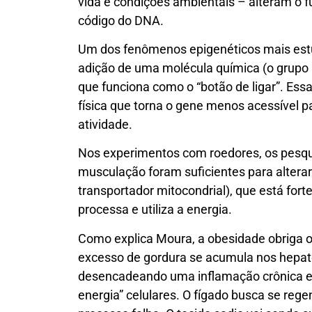
vida e condições ambientais – alteram o
código do DNA.
Um dos fenômenos epigenéticos mais estu
adição de uma molécula química (o grupo
que funciona como o “botão de ligar”. Es
física que torna o gene menos acessível pa
atividade.
Nos experimentos com roedores, os pesqu
musculação foram suficientes para altera
transportador mitocondrial), que está for
processa e utiliza a energia.
Como explica Moura, a obesidade obriga o
excesso de gordura se acumula nos hepatóc
desencadeando uma inflamação crônica e f
energia” celulares. O fígado busca se rege