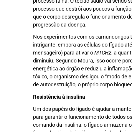
processo falha. O tecido sadio vai sendo su
processo que destrói aos poucos a função
que o corpo desregula o funcionamento d
progressão da doença.
Nos experimentos com os camundongos tre
intrigante: embora as células do fígado 
mensageiro) para ativar o
MTCH2
, a quant
diminuiu. Segundo Moura, isso ocorre po
energética ao órgão e reduziu a inflamaç
tóxico, o organismo desligou o “modo de e
de autodestruição, o próprio corpo bloque
Resistência à insulina
Um dos papéis do fígado é ajudar a manter
para garantir o funcionamento de todos os
comando da insulina, o fígado armazena o