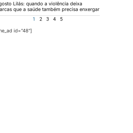
gosto Lilás: quando a violência deixa
arcas que a saúde também precisa enxergar
1
2
3
4
5
the_ad id="48"]