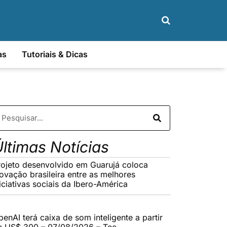
as
Tutoriais & Dicas
ltimas Notícias
rojeto desenvolvido em Guarujá coloca
novação brasileira entre as melhores
iciativas sociais da Ibero-América
enAI terá caixa de som inteligente a partir
e US$ 300 – 07/08/2026 – Tec