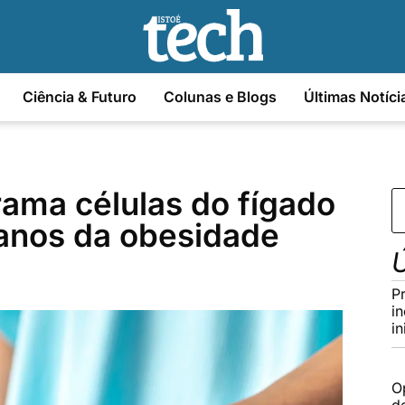
Ciência & Futuro
Colunas e Blogs
Últimas Notíci
ama células do fígado
danos da obesidade
Ú
P
i
in
Op
d