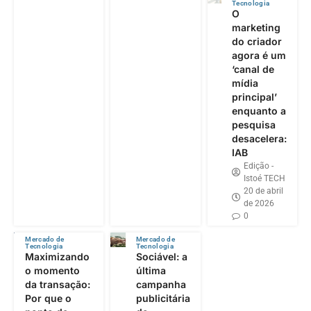
Tecnologia
O
marketing
do criador
agora é um
‘canal de
mídia
principal’
enquanto a
pesquisa
desacelera:
IAB
Edição -
Istoé TECH
20 de abril
de 2026
0
Mercado de
Mercado de
Tecnologia
Tecnologia
Maximizando
Sociável: a
o momento
última
da transação:
campanha
Por que o
publicitária