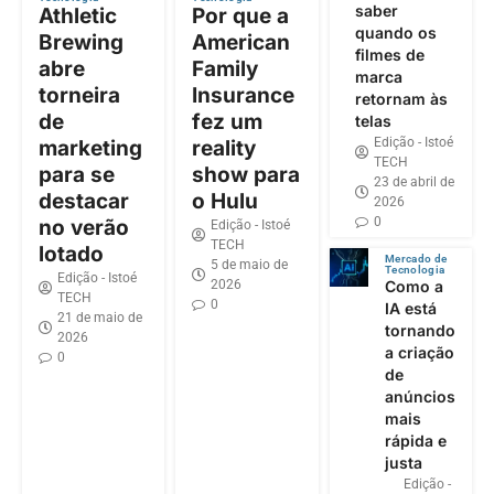
saber
Athletic
Por que a
quando os
Brewing
American
filmes de
abre
Family
marca
torneira
Insurance
retornam às
de
fez um
telas
Edição - Istoé
marketing
reality
TECH
para se
show para
23 de abril de
destacar
o Hulu
2026
0
no verão
Edição - Istoé
TECH
lotado
Mercado de
5 de maio de
Tecnologia
Edição - Istoé
2026
Como a
TECH
0
IA está
21 de maio de
tornando
2026
a criação
0
de
anúncios
mais
rápida e
justa
Edição -