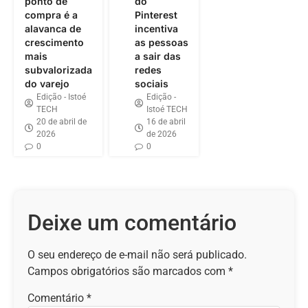
ponto de
do
compra é a
Pinterest
alavanca de
incentiva
crescimento
as pessoas
mais
a sair das
subvalorizada
redes
do varejo
sociais
Edição - Istoé
Edição -
TECH
Istoé TECH
20 de abril de
16 de abril
2026
de 2026
0
0
Deixe um comentário
O seu endereço de e-mail não será publicado.
Campos obrigatórios são marcados com
*
Comentário
*