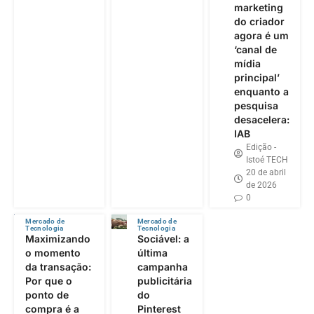
marketing
do criador
agora é um
‘canal de
mídia
principal’
enquanto a
pesquisa
desacelera:
IAB
Edição -
Istoé TECH
20 de abril
de 2026
0
Mercado de
Mercado de
Tecnologia
Tecnologia
Maximizando
Sociável: a
o momento
última
da transação:
campanha
Por que o
publicitária
ponto de
do
compra é a
Pinterest