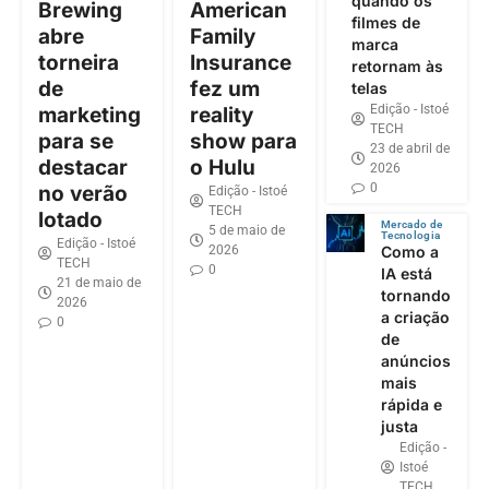
quando os
Brewing
American
filmes de
abre
Family
marca
torneira
Insurance
retornam às
de
fez um
telas
Edição - Istoé
marketing
reality
TECH
para se
show para
23 de abril de
destacar
o Hulu
2026
0
no verão
Edição - Istoé
TECH
lotado
Mercado de
5 de maio de
Tecnologia
Edição - Istoé
2026
Como a
TECH
0
IA está
21 de maio de
tornando
2026
a criação
0
de
anúncios
mais
rápida e
justa
Edição -
Istoé
TECH