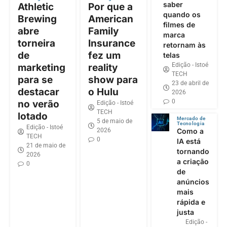
saber
Athletic
Por que a
quando os
Brewing
American
filmes de
abre
Family
marca
torneira
Insurance
retornam às
de
fez um
telas
Edição - Istoé
marketing
reality
TECH
para se
show para
23 de abril de
destacar
o Hulu
2026
0
no verão
Edição - Istoé
TECH
lotado
Mercado de
5 de maio de
Tecnologia
Edição - Istoé
2026
Como a
TECH
0
IA está
21 de maio de
tornando
2026
a criação
0
de
anúncios
mais
rápida e
justa
Edição -