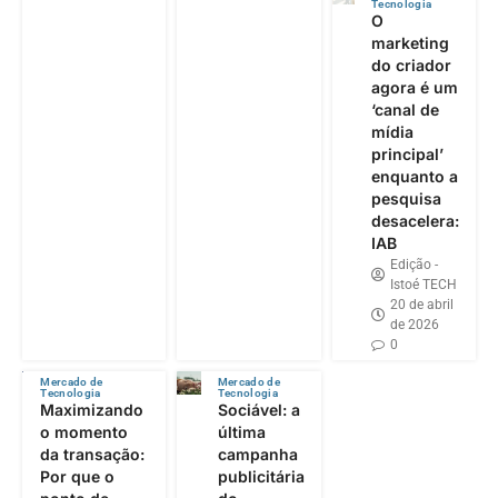
Tecnologia
O
marketing
do criador
agora é um
‘canal de
mídia
principal’
enquanto a
pesquisa
desacelera:
IAB
Edição -
Istoé TECH
20 de abril
de 2026
0
Mercado de
Mercado de
Tecnologia
Tecnologia
Maximizando
Sociável: a
o momento
última
da transação:
campanha
Por que o
publicitária