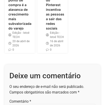
ponto de
do
compra é a
Pinterest
alavanca de
incentiva
crescimento
as pessoas
mais
a sair das
subvalorizada
redes
do varejo
sociais
Edição - Istoé
Edição -
TECH
Istoé TECH
20 de abril de
16 de abril
2026
de 2026
0
0
Deixe um comentário
O seu endereço de e-mail não será publicado.
Campos obrigatórios são marcados com
*
Comentário
*