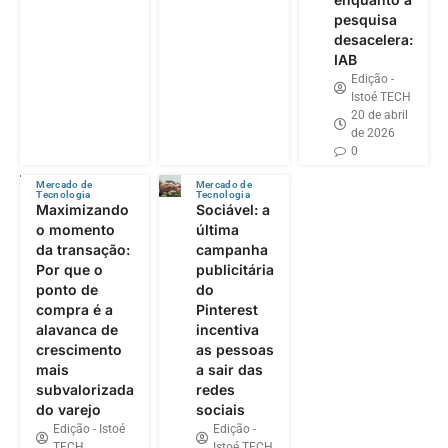
pesquisa
desacelera:
IAB
Edição -
Istoé TECH
20 de abril
de 2026
0
Mercado de
Mercado de
Tecnologia
Tecnologia
Maximizando
Sociável: a
o momento
última
da transação:
campanha
Por que o
publicitária
ponto de
do
compra é a
Pinterest
alavanca de
incentiva
crescimento
as pessoas
mais
a sair das
subvalorizada
redes
do varejo
sociais
Edição - Istoé
Edição -
TECH
Istoé TECH