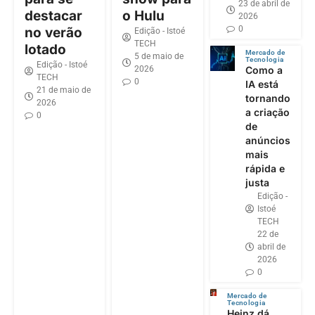
23 de abril de
destacar
o Hulu
2026
0
no verão
Edição - Istoé
TECH
lotado
Mercado de
5 de maio de
Tecnologia
Edição - Istoé
2026
Como a
TECH
0
IA está
21 de maio de
tornando
2026
a criação
0
de
anúncios
mais
rápida e
justa
Edição -
Istoé
TECH
22 de
abril de
2026
0
Mercado de
Tecnologia
Heinz dá