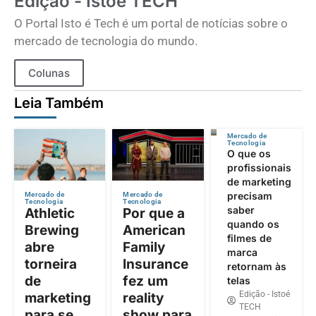
Edição - Istoé TECH
O Portal Isto é Tech é um portal de notícias sobre o
mercado de tecnologia do mundo.
Colunas
Leia Também
Mercado de
Tecnologia
O que os
profissionais
de marketing
precisam
Mercado de
Mercado de
Tecnologia
Tecnologia
saber
Athletic
Por que a
quando os
Brewing
American
filmes de
abre
Family
marca
torneira
Insurance
retornam às
de
fez um
telas
Edição - Istoé
marketing
reality
TECH
para se
show para