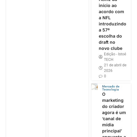
início ao
acordo com
a NFL
introduzindo
a 57ª
escolha do
draft no
novo clube
Edição - Istoé
TECH
21 de abril de
2026
0
Mercado de
Tecnologia
O
marketing
do criador
agora é um
‘canal de
mídia
principal’
enquanto a