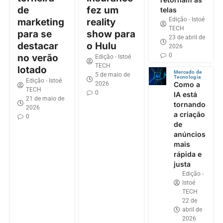
de
fez um
telas
Edição - Istoé
marketing
reality
TECH
para se
show para
23 de abril de
destacar
o Hulu
2026
0
no verão
Edição - Istoé
TECH
lotado
Mercado de
5 de maio de
Tecnologia
Edição - Istoé
2026
Como a
TECH
0
IA está
21 de maio de
tornando
2026
a criação
0
de
anúncios
mais
rápida e
justa
Edição -
Istoé
TECH
22 de
abril de
2026