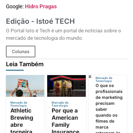
Google:
Hidro Pragas
Edição - Istoé TECH
O Portal Isto é Tech é um portal de notícias sobre o
mercado de tecnologia do mundo.
Colunas
Leia Também
Mercado de
Tecnologia
O que os
profissionais
de marketing
precisam
Mercado de
Mercado de
Tecnologia
Tecnologia
saber
Athletic
Por que a
quando os
Brewing
American
filmes de
abre
Family
marca
torneira
Insurance
retornam às