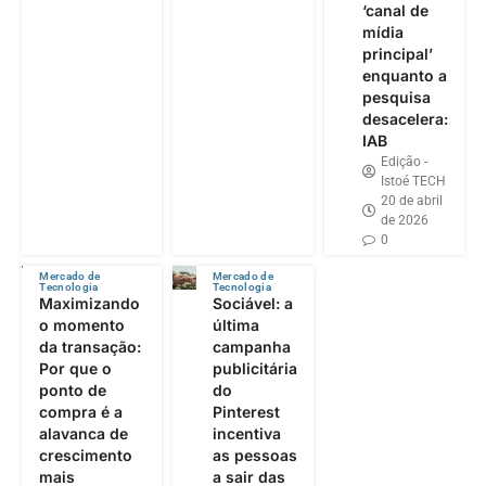
‘canal de
mídia
principal’
enquanto a
pesquisa
desacelera:
IAB
Edição -
Istoé TECH
20 de abril
de 2026
0
Mercado de
Mercado de
Tecnologia
Tecnologia
Maximizando
Sociável: a
o momento
última
da transação:
campanha
Por que o
publicitária
ponto de
do
compra é a
Pinterest
alavanca de
incentiva
crescimento
as pessoas
mais
a sair das