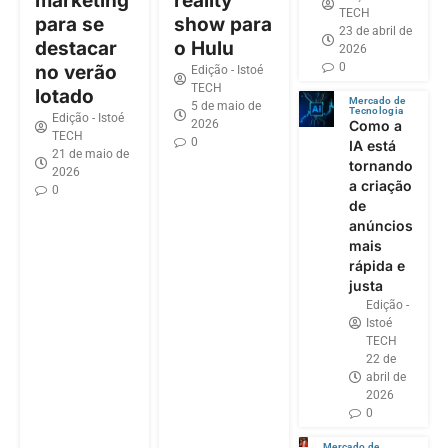
marketing
reality
TECH
para se
show para
23 de abril de
destacar
o Hulu
2026
0
no verão
Edição - Istoé
TECH
lotado
Mercado de
5 de maio de
Tecnologia
Edição - Istoé
2026
Como a
TECH
0
IA está
21 de maio de
tornando
2026
a criação
0
de
anúncios
mais
rápida e
justa
Edição -
Istoé
TECH
22 de
abril de
2026
0
Mercado de