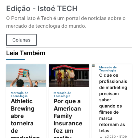
Edição - Istoé TECH
O Portal Isto é Tech é um portal de notícias sobre o
mercado de tecnologia do mundo.
Colunas
Leia Também
Mercado de
Tecnologia
O que os
profissionais
de marketing
precisam
Mercado de
Mercado de
Tecnologia
Tecnologia
saber
Athletic
Por que a
quando os
Brewing
American
filmes de
abre
Family
marca
torneira
Insurance
retornam às
de
fez um
telas
Edição - Istoé