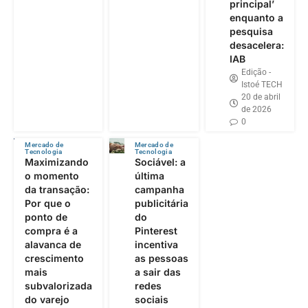
principal’
enquanto a
pesquisa
desacelera:
IAB
Edição -
Istoé TECH
20 de abril
de 2026
0
Mercado de
Mercado de
Tecnologia
Tecnologia
Maximizando
Sociável: a
o momento
última
da transação:
campanha
Por que o
publicitária
ponto de
do
compra é a
Pinterest
alavanca de
incentiva
crescimento
as pessoas
mais
a sair das
subvalorizada
redes
do varejo
sociais