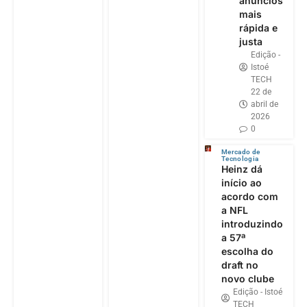
anúncios
mais
rápida e
justa
Edição -
Istoé
TECH
22 de
abril de
2026
0
Mercado de
Tecnologia
Heinz dá
início ao
acordo com
a NFL
introduzindo
a 57ª
escolha do
draft no
novo clube
Edição - Istoé
TECH