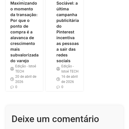
Maximizando
Sociável: a
o momento
última
da transação:
campanha
Por que o
publicitária
ponto de
do
compra é a
Pinterest
alavanca de
incentiva
crescimento
as pessoas
mais
a sair das
subvalorizada
redes
do varejo
sociais
Edição - Istoé
Edição -
TECH
Istoé TECH
20 de abril de
16 de abril
2026
de 2026
0
0
Deixe um comentário