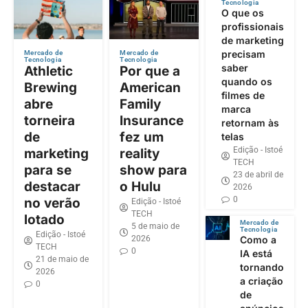
Tecnologia
O que os
profissionais
de marketing
precisam
Mercado de
Mercado de
Tecnologia
Tecnologia
saber
Athletic
Por que a
quando os
Brewing
American
filmes de
abre
Family
marca
torneira
Insurance
retornam às
de
fez um
telas
Edição - Istoé
marketing
reality
TECH
para se
show para
23 de abril de
destacar
o Hulu
2026
0
no verão
Edição - Istoé
TECH
lotado
Mercado de
5 de maio de
Tecnologia
Edição - Istoé
2026
Como a
TECH
0
IA está
21 de maio de
tornando
2026
a criação
0
de