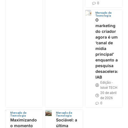
0
Mercado de
Tecnologia
O
marketing
do criador
agora é um
‘canal de
mídia
principal’
enquanto a
pesquisa
desacelera:
IAB
Edição -
Istoé TECH
20 de abril
de 2026
0
Mercado de
Mercado de
Tecnologia
Tecnologia
Maximizando
Sociável: a
o momento
última