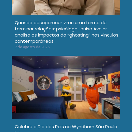
Quando desaparecer virou uma forma de
terminar relações: psicóloga Louise Avelar
analisa os impactos do “ghosting” nos vínculos
contemporâneos
7 de agosto de 2026
Celebre o Dia dos Pais no Wyndham São Paulo