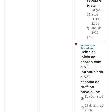
rápida e
justa
Edição -
Istoé
TECH
22 de
abril de
2026
0
Mercado de
Tecnologia
Heinz dá
início ao
acordo com
a NFL
introduzindo
a 57ª
escolha do
draft no
novo clube
Edição - Istoé
TECH
21 de abril de
2026