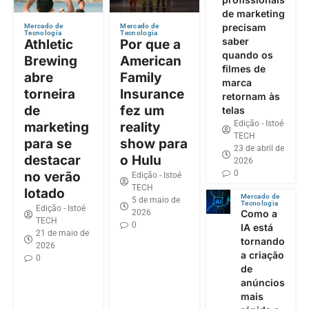
de marketing
precisam
Mercado de
Mercado de
Tecnologia
Tecnologia
saber
Athletic
Por que a
quando os
Brewing
American
filmes de
abre
Family
marca
torneira
Insurance
retornam às
de
fez um
telas
Edição - Istoé
marketing
reality
TECH
para se
show para
23 de abril de
destacar
o Hulu
2026
0
no verão
Edição - Istoé
TECH
lotado
Mercado de
5 de maio de
Tecnologia
Edição - Istoé
2026
Como a
TECH
0
IA está
21 de maio de
tornando
2026
a criação
0
de
anúncios
mais