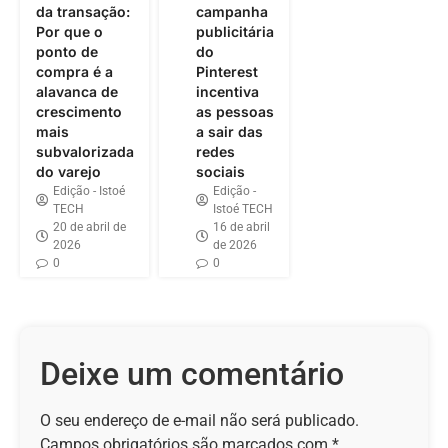
da transação:
campanha
Por que o
publicitária
ponto de
do
compra é a
Pinterest
alavanca de
incentiva
crescimento
as pessoas
mais
a sair das
subvalorizada
redes
do varejo
sociais
Edição - Istoé
Edição -
TECH
Istoé TECH
20 de abril de
16 de abril
2026
de 2026
0
0
Deixe um comentário
O seu endereço de e-mail não será publicado.
Campos obrigatórios são marcados com
*