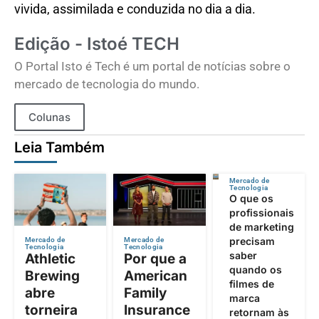
vivida, assimilada e conduzida no dia a dia.
Edição - Istoé TECH
O Portal Isto é Tech é um portal de notícias sobre o
mercado de tecnologia do mundo.
Colunas
Leia Também
Mercado de
Tecnologia
O que os
profissionais
de marketing
precisam
Mercado de
Mercado de
Tecnologia
Tecnologia
saber
Athletic
Por que a
quando os
Brewing
American
filmes de
abre
Family
marca
torneira
Insurance
retornam às