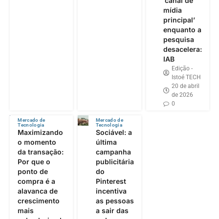
‘canal de
mídia
principal’
enquanto a
pesquisa
desacelera:
IAB
Edição -
Istoé TECH
20 de abril
de 2026
0
Mercado de
Mercado de
Tecnologia
Tecnologia
Maximizando
Sociável: a
o momento
última
da transação:
campanha
Por que o
publicitária
ponto de
do
compra é a
Pinterest
alavanca de
incentiva
crescimento
as pessoas
mais
a sair das