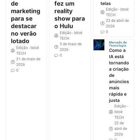
de
fez um
telas
Edição - Istoé
marketing
reality
TECH
para se
show para
23 de abril de
destacar
o Hulu
2026
0
no verão
Edição - Istoé
TECH
lotado
Mercado de
5 de maio de
Tecnologia
Edição - Istoé
2026
Como a
TECH
0
IA está
21 de maio de
tornando
2026
a criação
0
de
anúncios
mais
rápida e
justa
Edição -
Istoé
TECH
22 de
abril de
2026
0