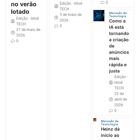
0
no verão
Edição - Istoé
TECH
lotado
Mercado de
5 de maio de
Tecnologia
Edição - Istoé
2026
Como a
TECH
0
IA está
21 de maio de
tornando
2026
a criação
0
de
anúncios
mais
rápida e
justa
Edição -
Istoé
TECH
22 de
abril de
2026
0
Mercado de
Tecnologia
Heinz dá
início ao