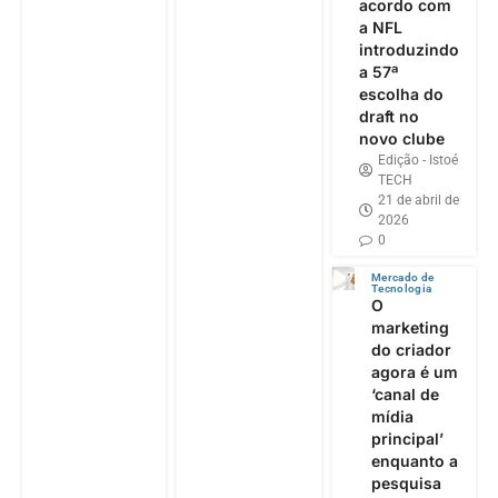
acordo com
a NFL
introduzindo
a 57ª
escolha do
draft no
novo clube
Edição - Istoé
TECH
21 de abril de
2026
0
Mercado de
Tecnologia
O
marketing
do criador
agora é um
‘canal de
mídia
principal’
enquanto a
pesquisa