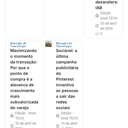
desacelera:
IAB
Edição -
Istoé TECH
20 de abril
de 2026
0
Mercado de
Mercado de
Tecnologia
Tecnologia
Maximizando
Sociável: a
o momento
última
da transação:
campanha
Por que o
publicitária
ponto de
do
compra é a
Pinterest
alavanca de
incentiva
crescimento
as pessoas
mais
a sair das
subvalorizada
redes
do varejo
sociais
Edição - Istoé
Edição -
TECH
Istoé TECH
20 de abril de
16 de abril