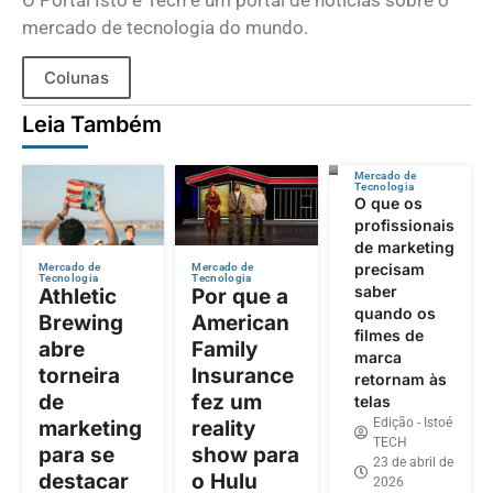
mercado de tecnologia do mundo.
Colunas
Leia Também
Mercado de
Tecnologia
O que os
profissionais
de marketing
precisam
Mercado de
Mercado de
Tecnologia
Tecnologia
saber
Athletic
Por que a
quando os
Brewing
American
filmes de
abre
Family
marca
torneira
Insurance
retornam às
de
fez um
telas
Edição - Istoé
marketing
reality
TECH
para se
show para
23 de abril de
destacar
o Hulu
2026