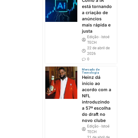
Como a IA
está tornando
a criação de
anúncios
mais rápida e
justa
Edição - Istoé
TECH
22 de abril de
2026
0
Mercado de
Tecnologia
Heinz dá
início ao
acordo com a
NFL
introduzindo
a 57ª escolha
do draft no
novo clube
Edição - Istoé
TECH
21 de abril de