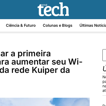
Ciência & Futuro
Colunas e Blogs
Últimas Notíci
ar a primeira
ra aumentar seu Wi-
Ú
 da rede Kuiper da
N
p
n
a
D