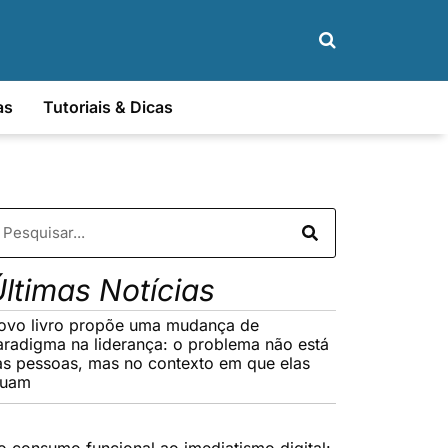
as
Tutoriais & Dicas
ltimas Notícias
ovo livro propõe uma mudança de
aradigma na liderança: o problema não está
as pessoas, mas no contexto em que elas
tuam
o consumo funcional ao imediatismo digital: