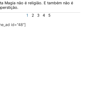
lta Magia não é religião. E também não é
uperstição.
1
2
3
4
5
the_ad id="48"]