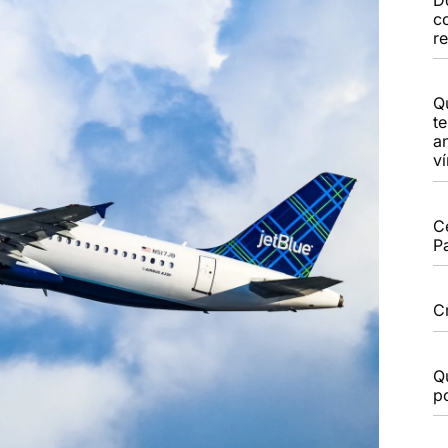
c
r
Q
t
a
v
C
P
C
Q
po