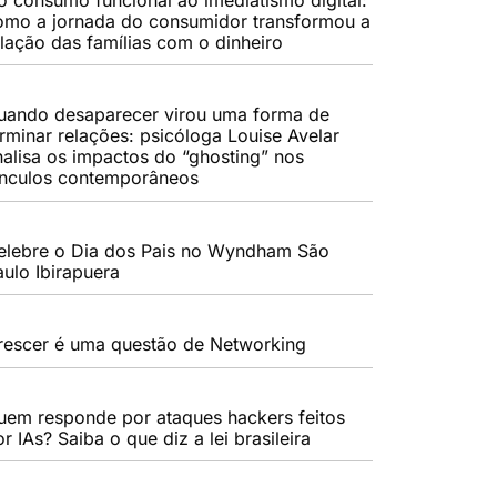
omo a jornada do consumidor transformou a
elação das famílias com o dinheiro
uando desaparecer virou uma forma de
erminar relações: psicóloga Louise Avelar
nalisa os impactos do “ghosting” nos
ínculos contemporâneos
elebre o Dia dos Pais no Wyndham São
aulo Ibirapuera
rescer é uma questão de Networking
uem responde por ataques hackers feitos
r IAs? Saiba o que diz a lei brasileira