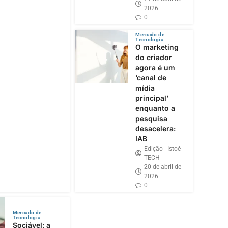
2026
0
Mercado de
Tecnologia
O marketing
do criador
agora é um
‘canal de
mídia
principal’
enquanto a
pesquisa
desacelera:
IAB
Edição - Istoé
TECH
20 de abril de
2026
0
Mercado de
Tecnologia
Sociável: a