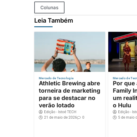
Colunas
Leia Também
Mercado de Tecnologia
Mercado de Tec
Athletic Brewing abre
Por que
torneira de marketing
Family I
para se destacar no
um reali
verão lotado
o Hulu
Edição - Istoé TECH
Edição - Is
21 de maio de 2026
0
5 de maio 