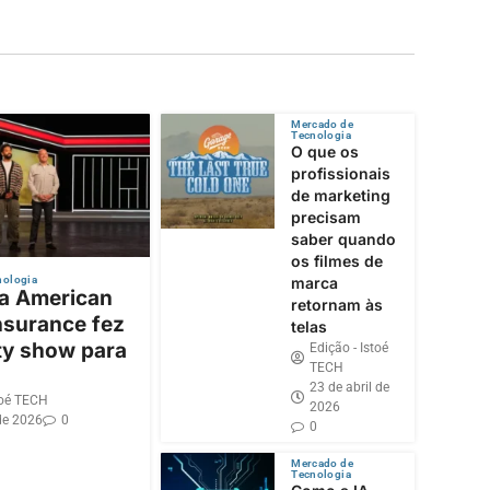
Mercado de
Tecnologia
O que os
profissionais
de marketing
precisam
saber quando
os filmes de
nologia
marca
 a American
retornam às
nsurance fez
telas
ty show para
Edição - Istoé
TECH
23 de abril de
toé TECH
2026
de 2026
0
0
Mercado de
Tecnologia