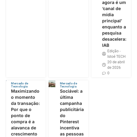
agora é um
‘canal de
mídia
principal’
enquanto a
pesquisa
desacelera:
IAB
Edição -
Istoé TECH
20 de abril
de 2026
0
Mercado de
Mercado de
Tecnologia
Tecnologia
Maximizando
Sociável: a
o momento
última
da transação:
campanha
Por que o
publicitária
ponto de
do
compra é a
Pinterest
alavanca de
incentiva
crescimento
as pessoas