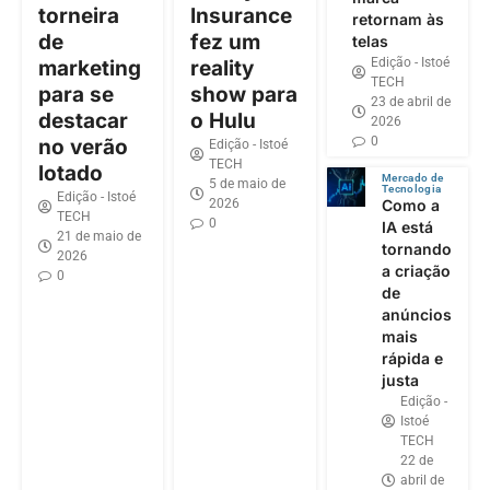
torneira
Insurance
retornam às
de
fez um
telas
Edição - Istoé
marketing
reality
TECH
para se
show para
23 de abril de
destacar
o Hulu
2026
0
no verão
Edição - Istoé
TECH
lotado
Mercado de
5 de maio de
Tecnologia
Edição - Istoé
2026
Como a
TECH
0
IA está
21 de maio de
tornando
2026
a criação
0
de
anúncios
mais
rápida e
justa
Edição -
Istoé
TECH
22 de
abril de