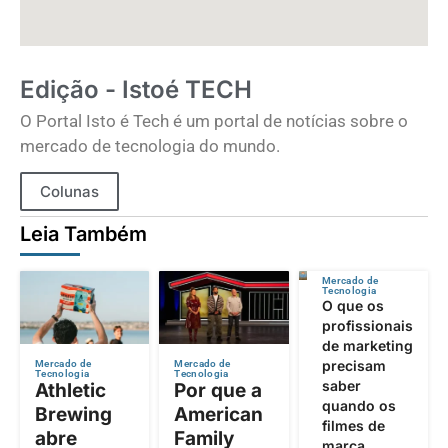
Edição - Istoé TECH
O Portal Isto é Tech é um portal de notícias sobre o
mercado de tecnologia do mundo.
Colunas
Leia Também
Mercado de
Tecnologia
O que os
profissionais
de marketing
precisam
Mercado de
Mercado de
Tecnologia
Tecnologia
saber
Athletic
Por que a
quando os
Brewing
American
filmes de
abre
Family
marca