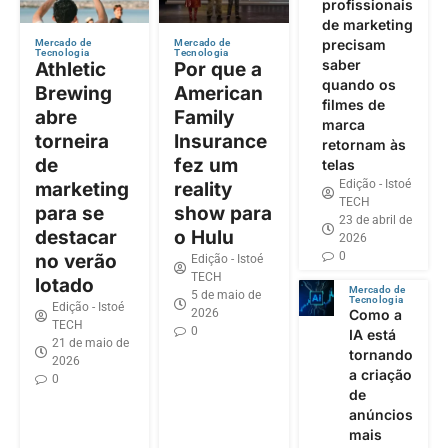
profissionais
de marketing
precisam
Mercado de
Mercado de
Tecnologia
Tecnologia
saber
Athletic
Por que a
quando os
Brewing
American
filmes de
abre
Family
marca
torneira
Insurance
retornam às
de
fez um
telas
Edição - Istoé
marketing
reality
TECH
para se
show para
23 de abril de
destacar
o Hulu
2026
0
no verão
Edição - Istoé
TECH
lotado
Mercado de
5 de maio de
Tecnologia
Edição - Istoé
2026
Como a
TECH
0
IA está
21 de maio de
tornando
2026
a criação
0
de
anúncios
mais