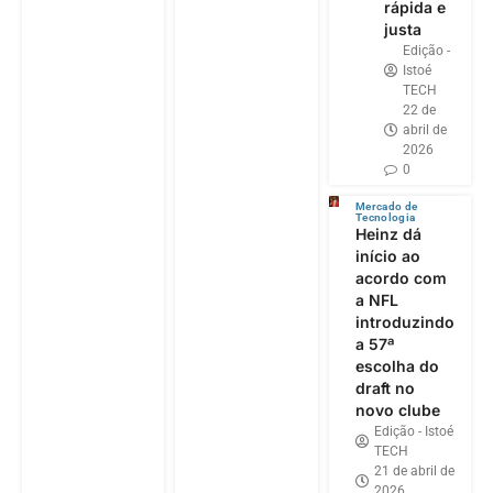
rápida e
justa
Edição -
Istoé
TECH
22 de
abril de
2026
0
Mercado de
Tecnologia
Heinz dá
início ao
acordo com
a NFL
introduzindo
a 57ª
escolha do
draft no
novo clube
Edição - Istoé
TECH
21 de abril de
2026