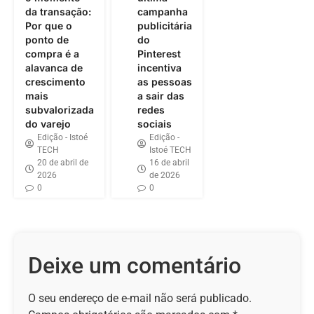
da transação:
campanha
Por que o
publicitária
ponto de
do
compra é a
Pinterest
alavanca de
incentiva
crescimento
as pessoas
mais
a sair das
subvalorizada
redes
do varejo
sociais
Edição - Istoé
Edição -
TECH
Istoé TECH
20 de abril de
16 de abril
2026
de 2026
0
0
Deixe um comentário
O seu endereço de e-mail não será publicado.