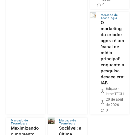
0
Mercado de
Tecnologia
O
marketing
do criador
agora é um
‘canal de
mídia
principal’
enquanto a
pesquisa
desacelera:
IAB
Edição -
Istoé TECH
20 de abril
de 2026
0
Mercado de
Mercado de
Tecnologia
Tecnologia
Maximizando
Sociável: a
o momento
última