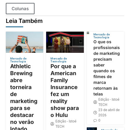
Colunas
Leia Também
Mercado de
Tecnologia
O que os
profissionais
de marketing
precisam
Mercado de
Mercado de
Tecnologia
Tecnologia
saber
Athletic
Por que a
quando os
Brewing
American
filmes de
abre
Family
marca
torneira
Insurance
retornam às
de
fez um
telas
Edição - Istoé
marketing
reality
TECH
para se
show para
23 de abril de
destacar
o Hulu
2026
0
no verão
Edição - Istoé
TECH
lotado