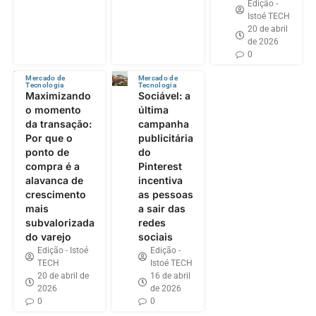
Edição -
Istoé TECH
20 de abril
de 2026
0
Mercado de
Mercado de
Tecnologia
Tecnologia
Maximizando
Sociável: a
o momento
última
da transação:
campanha
Por que o
publicitária
ponto de
do
compra é a
Pinterest
alavanca de
incentiva
crescimento
as pessoas
mais
a sair das
subvalorizada
redes
do varejo
sociais
Edição - Istoé
Edição -
TECH
Istoé TECH
20 de abril de
16 de abril
2026
de 2026
0
0