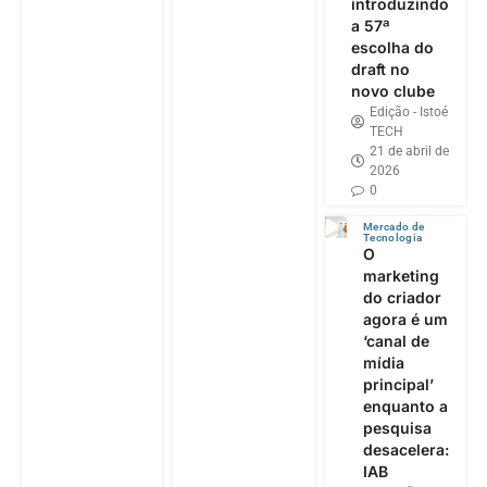
introduzindo
a 57ª
escolha do
draft no
novo clube
Edição - Istoé
TECH
21 de abril de
2026
0
Mercado de
Tecnologia
O
marketing
do criador
agora é um
‘canal de
mídia
principal’
enquanto a
pesquisa
desacelera:
IAB