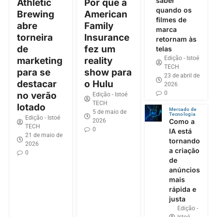
saber
Athletic
Por que a
quando os
Brewing
American
filmes de
abre
Family
marca
torneira
Insurance
retornam às
de
fez um
telas
Edição - Istoé
marketing
reality
TECH
para se
show para
23 de abril de
destacar
o Hulu
2026
0
no verão
Edição - Istoé
TECH
lotado
Mercado de
5 de maio de
Tecnologia
Edição - Istoé
2026
Como a
TECH
0
IA está
21 de maio de
tornando
2026
a criação
0
de
anúncios
mais
rápida e
justa
Edição -
Istoé