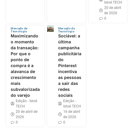
Istoé TECH
20 de abril
de 2026
0
Mercado de
Mercado de
Tecnologia
Tecnologia
Maximizando
Sociável: a
o momento
última
da transação:
campanha
Por que o
publicitária
ponto de
do
compra é a
Pinterest
alavanca de
incentiva
crescimento
as pessoas
mais
a sair das
subvalorizada
redes
do varejo
sociais
Edição - Istoé
Edição -
TECH
Istoé TECH
20 de abril de
16 de abril
2026
de 2026
0
0