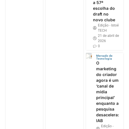
a 57ª
escolha do
draft no
novo clube
Edição - Istoé
TECH
21 de abril de
2026
0
Mercado de
Tecnologia
O
marketing
do criador
agora é um
‘canal de
mídia
principal’
enquanto a
pesquisa
desacelera:
IAB
Edição -