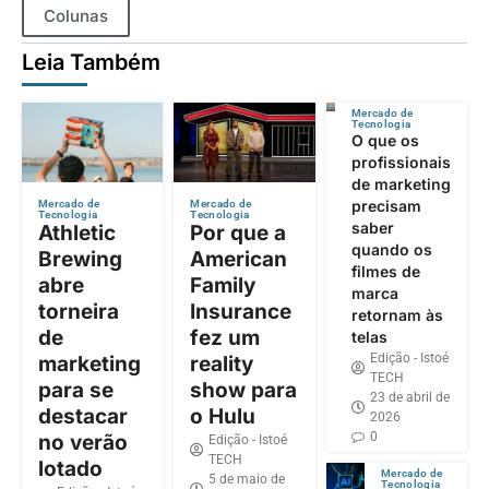
Colunas
Leia Também
Mercado de
Tecnologia
O que os
profissionais
de marketing
precisam
Mercado de
Mercado de
Tecnologia
Tecnologia
saber
Athletic
Por que a
quando os
Brewing
American
filmes de
abre
Family
marca
torneira
Insurance
retornam às
de
fez um
telas
Edição - Istoé
marketing
reality
TECH
para se
show para
23 de abril de
destacar
o Hulu
2026
0
no verão
Edição - Istoé
TECH
lotado
Mercado de
5 de maio de
Tecnologia