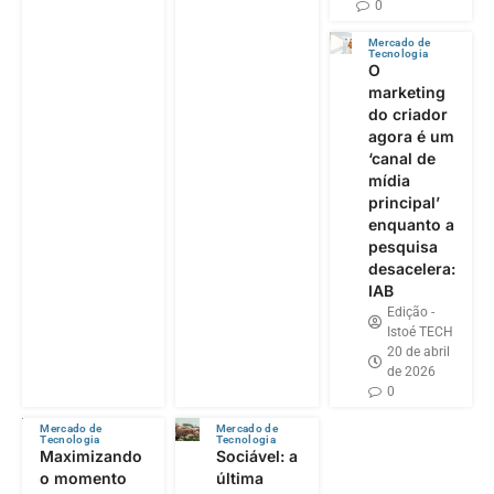
0
Mercado de
Tecnologia
O
marketing
do criador
agora é um
‘canal de
mídia
principal’
enquanto a
pesquisa
desacelera:
IAB
Edição -
Istoé TECH
20 de abril
de 2026
0
Mercado de
Mercado de
Tecnologia
Tecnologia
Maximizando
Sociável: a
o momento
última