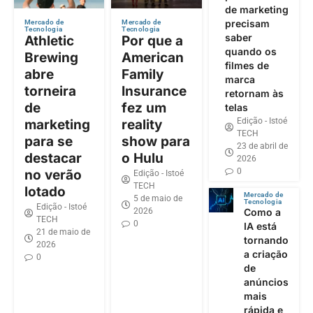
de marketing
precisam
Mercado de
Mercado de
Tecnologia
Tecnologia
saber
Athletic
Por que a
quando os
Brewing
American
filmes de
abre
Family
marca
torneira
Insurance
retornam às
de
fez um
telas
Edição - Istoé
marketing
reality
TECH
para se
show para
23 de abril de
destacar
o Hulu
2026
0
no verão
Edição - Istoé
TECH
lotado
Mercado de
5 de maio de
Tecnologia
Edição - Istoé
2026
Como a
TECH
0
IA está
21 de maio de
tornando
2026
a criação
0
de
anúncios
mais
rápida e