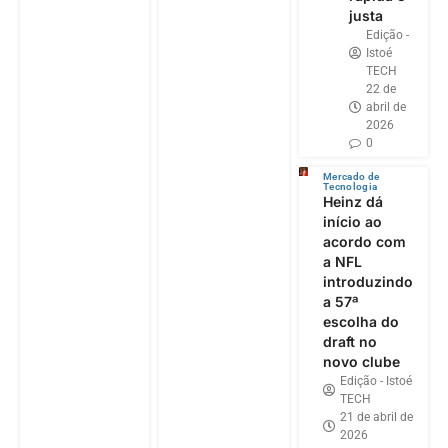
justa
Edição -
Istoé
TECH
22 de
abril de
2026
0
Mercado de
Tecnologia
Heinz dá
início ao
acordo com
a NFL
introduzindo
a 57ª
escolha do
draft no
novo clube
Edição - Istoé
TECH
21 de abril de
2026