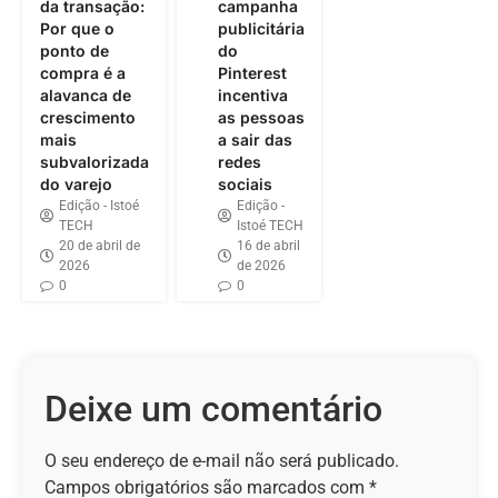
da transação:
campanha
Por que o
publicitária
ponto de
do
compra é a
Pinterest
alavanca de
incentiva
crescimento
as pessoas
mais
a sair das
subvalorizada
redes
do varejo
sociais
Edição - Istoé
Edição -
TECH
Istoé TECH
20 de abril de
16 de abril
2026
de 2026
0
0
Deixe um comentário
O seu endereço de e-mail não será publicado.
Campos obrigatórios são marcados com
*