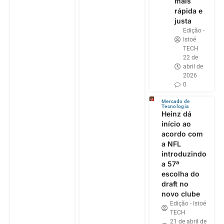
mais
rápida e
justa
Edição -
Istoé
TECH
22 de
abril de
2026
0
Mercado de
Tecnologia
Heinz dá
início ao
acordo com
a NFL
introduzindo
a 57ª
escolha do
draft no
novo clube
Edição - Istoé
TECH
21 de abril de