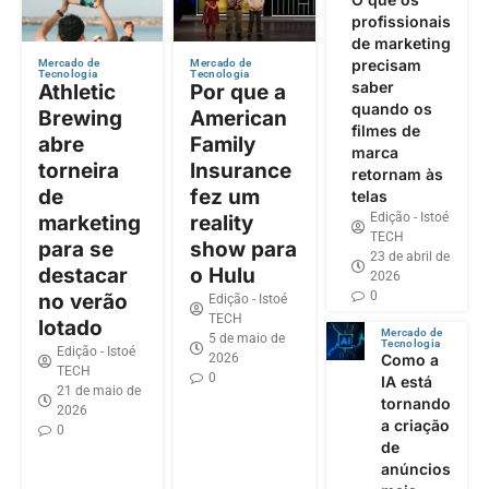
profissionais
de marketing
precisam
Mercado de
Mercado de
Tecnologia
Tecnologia
saber
Athletic
Por que a
quando os
Brewing
American
filmes de
abre
Family
marca
torneira
Insurance
retornam às
de
fez um
telas
Edição - Istoé
marketing
reality
TECH
para se
show para
23 de abril de
destacar
o Hulu
2026
0
no verão
Edição - Istoé
TECH
lotado
Mercado de
5 de maio de
Tecnologia
Edição - Istoé
2026
Como a
TECH
0
IA está
21 de maio de
tornando
2026
a criação
0
de
anúncios