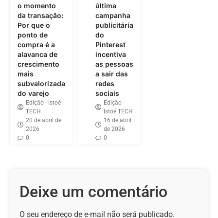
o momento
última
da transação:
campanha
Por que o
publicitária
ponto de
do
compra é a
Pinterest
alavanca de
incentiva
crescimento
as pessoas
mais
a sair das
subvalorizada
redes
do varejo
sociais
Edição - Istoé
Edição -
TECH
Istoé TECH
20 de abril de
16 de abril
2026
de 2026
0
0
Deixe um comentário
O seu endereço de e-mail não será publicado.