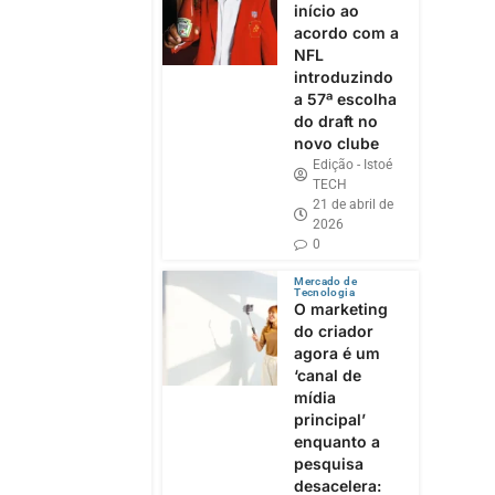
início ao
acordo com a
NFL
introduzindo
a 57ª escolha
do draft no
novo clube
Edição - Istoé
TECH
21 de abril de
2026
0
Mercado de
Tecnologia
O marketing
do criador
agora é um
‘canal de
mídia
principal’
enquanto a
pesquisa
desacelera: