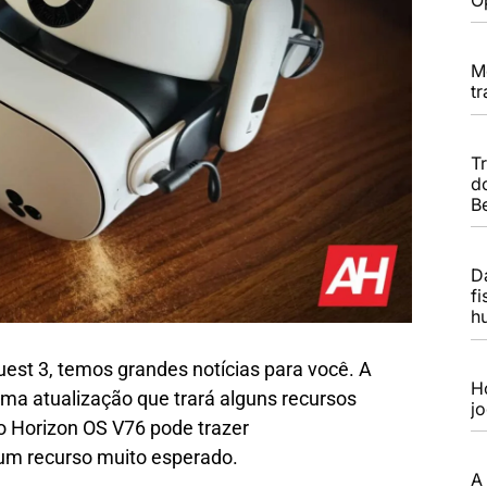
M
t
T
d
B
Da
f
h
est 3, temos grandes notícias para você. A
H
ma atualização que trará alguns recursos
j
o Horizon OS V76 pode trazer
 um recurso muito esperado.
A 