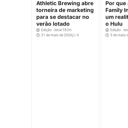
Athletic Brewing abre
Por que
torneira de marketing
Family I
para se destacar no
um reali
verão lotado
o Hulu
Edição - Istoé TECH
Edição - Is
21 de maio de 2026
0
5 de maio 