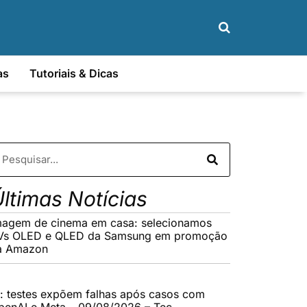
as
Tutoriais & Dicas
ltimas Notícias
magem de cinema em casa: selecionamos
Vs OLED e QLED da Samsung em promoção
a Amazon
A: testes expõem falhas após casos com
penAI e Meta – 09/08/2026 – Tec