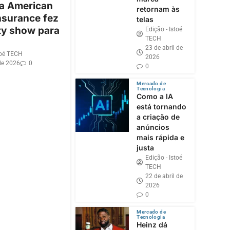
 a American
retornam às
nsurance fez
telas
ty show para
Edição - Istoé
TECH
23 de abril de
toé TECH
2026
de 2026
0
0
Mercado de
Tecnologia
Como a IA
está tornando
a criação de
anúncios
mais rápida e
justa
Edição - Istoé
TECH
22 de abril de
2026
0
Mercado de
Tecnologia
Heinz dá