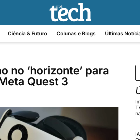
Ciência & Futuro
Colunas e Blogs
Últimas Notíci
o no ‘horizonte’ para
 Meta Quest 3
Ú
I
T
n
I
O