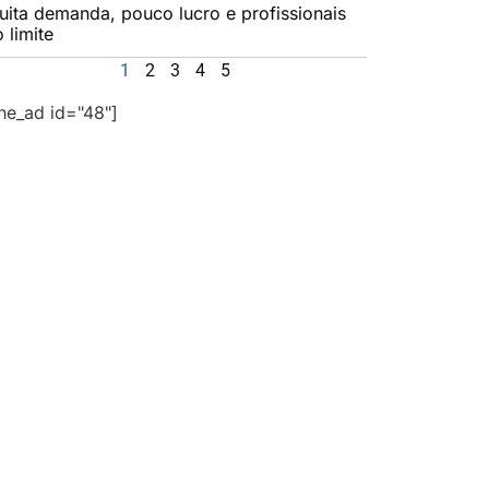
uita demanda, pouco lucro e profissionais
 limite
1
2
3
4
5
the_ad id="48"]