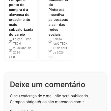
ponto de
do
compra é a
Pinterest
alavanca de
incentiva
crescimento
as pessoas
mais
a sair das
subvalorizada
redes
do varejo
sociais
Edição - Istoé
Edição -
TECH
Istoé TECH
20 de abril de
16 de abril
2026
de 2026
0
0
Deixe um comentário
O seu endereço de e-mail não será publicado.
Campos obrigatórios são marcados com
*