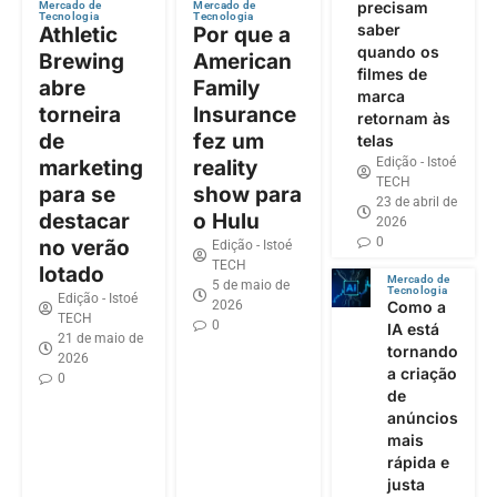
precisam
Mercado de
Mercado de
Tecnologia
Tecnologia
saber
Athletic
Por que a
quando os
Brewing
American
filmes de
abre
Family
marca
torneira
Insurance
retornam às
de
fez um
telas
Edição - Istoé
marketing
reality
TECH
para se
show para
23 de abril de
destacar
o Hulu
2026
0
no verão
Edição - Istoé
TECH
lotado
Mercado de
5 de maio de
Tecnologia
Edição - Istoé
2026
Como a
TECH
0
IA está
21 de maio de
tornando
2026
a criação
0
de
anúncios
mais
rápida e
justa