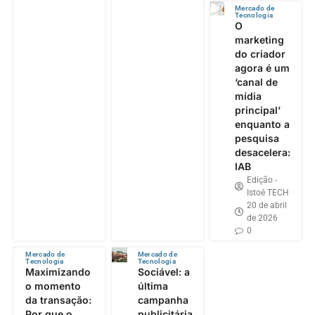
Mercado de
Tecnologia
O
marketing
do criador
agora é um
‘canal de
mídia
principal’
enquanto a
pesquisa
desacelera:
IAB
Edição -
Istoé TECH
20 de abril
de 2026
0
Mercado de
Mercado de
Tecnologia
Tecnologia
Maximizando
Sociável: a
o momento
última
da transação:
campanha
Por que o
publicitária