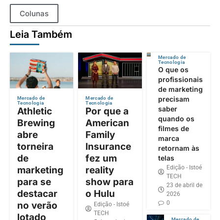
Colunas
Leia Também
Mercado de
Tecnologia
O que os
profissionais
de marketing
precisam
Mercado de
Mercado de
Tecnologia
Tecnologia
saber
Athletic
Por que a
quando os
Brewing
American
filmes de
abre
Family
marca
torneira
Insurance
retornam às
de
fez um
telas
Edição - Istoé
marketing
reality
TECH
para se
show para
23 de abril de
destacar
o Hulu
2026
0
no verão
Edição - Istoé
TECH
lotado
Mercado de