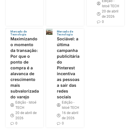
Edição -
Istoé TECH
20 de abril
de 2026
0
Mercado de
Mercado de
Tecnologia
Tecnologia
Maximizando
Sociável: a
o momento
última
da transação:
campanha
Por que o
publicitária
ponto de
do
compra é a
Pinterest
alavanca de
incentiva
crescimento
as pessoas
mais
a sair das
subvalorizada
redes
do varejo
sociais
Edição - Istoé
Edição -
TECH
Istoé TECH
20 de abril de
16 de abril
2026
de 2026
0
0