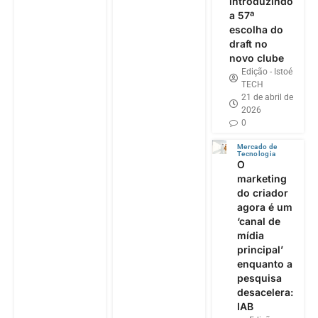
introduzindo
a 57ª
escolha do
draft no
novo clube
Edição - Istoé
TECH
21 de abril de
2026
0
Mercado de
Tecnologia
O
marketing
do criador
agora é um
‘canal de
mídia
principal’
enquanto a
pesquisa
desacelera:
IAB