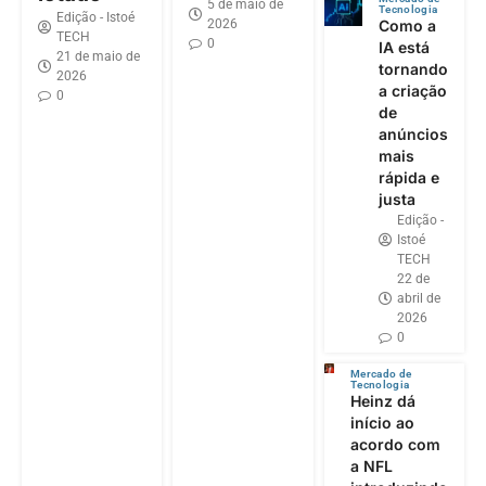
5 de maio de
Tecnologia
Edição - Istoé
2026
Como a
TECH
0
IA está
21 de maio de
tornando
2026
a criação
0
de
anúncios
mais
rápida e
justa
Edição -
Istoé
TECH
22 de
abril de
2026
0
Mercado de
Tecnologia
Heinz dá
início ao
acordo com
a NFL