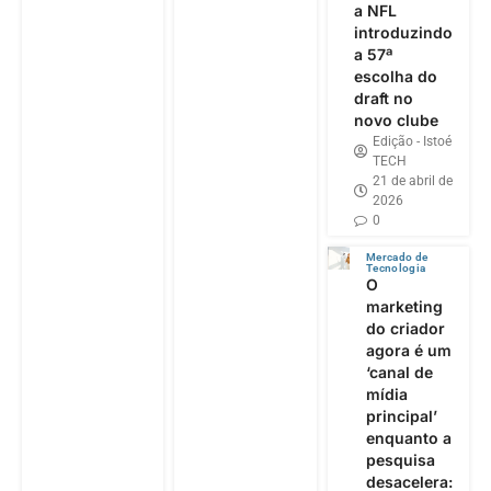
a NFL
introduzindo
a 57ª
escolha do
draft no
novo clube
Edição - Istoé
TECH
21 de abril de
2026
0
Mercado de
Tecnologia
O
marketing
do criador
agora é um
‘canal de
mídia
principal’
enquanto a
pesquisa
desacelera: