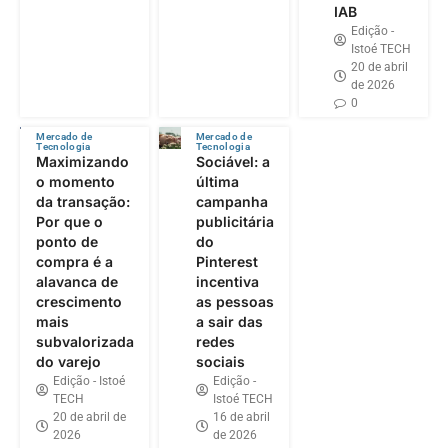
IAB
Edição -
Istoé TECH
20 de abril
de 2026
0
Mercado de
Mercado de
Tecnologia
Tecnologia
Maximizando
Sociável: a
o momento
última
da transação:
campanha
Por que o
publicitária
ponto de
do
compra é a
Pinterest
alavanca de
incentiva
crescimento
as pessoas
mais
a sair das
subvalorizada
redes
do varejo
sociais
Edição - Istoé
Edição -
TECH
Istoé TECH
20 de abril de
16 de abril
2026
de 2026