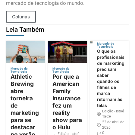
mercado de tecnologia do mundo.
Colunas
Leia Também
Mercado de
Tecnologia
O que os
profissionais
de marketing
precisam
Mercado de
Mercado de
Tecnologia
Tecnologia
saber
Athletic
Por que a
quando os
Brewing
American
filmes de
abre
Family
marca
torneira
Insurance
retornam às
de
fez um
telas
Edição - Istoé
marketing
reality
TECH
para se
show para
23 de abril de
destacar
o Hulu
2026
0
no verão
Edição - Istoé