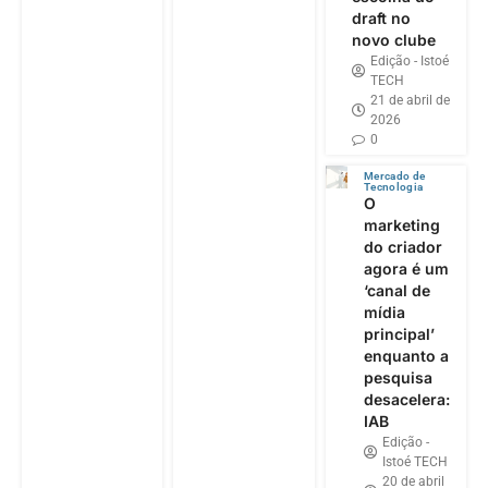
draft no
novo clube
Edição - Istoé
TECH
21 de abril de
2026
0
Mercado de
Tecnologia
O
marketing
do criador
agora é um
‘canal de
mídia
principal’
enquanto a
pesquisa
desacelera:
IAB
Edição -
Istoé TECH
20 de abril