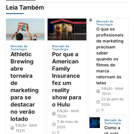
Leia Também
Mercado de
Tecnologia
O que os
profissionais
de marketing
precisam
Mercado de
Mercado de
Tecnologia
Tecnologia
saber
Athletic
Por que a
quando os
Brewing
American
filmes de
abre
Family
marca
torneira
Insurance
retornam às
de
fez um
telas
Edição - Istoé
marketing
reality
TECH
para se
show para
23 de abril de
destacar
o Hulu
2026
0
no verão
Edição - Istoé
TECH
lotado
Mercado de
5 de maio de
Tecnologia
Edição - Istoé
2026
Como a
TECH
0
IA está