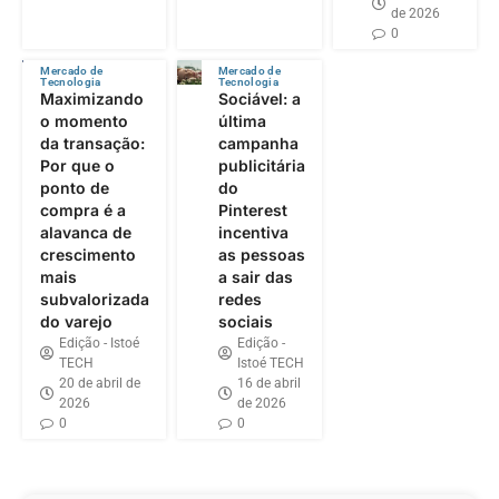
de 2026
0
Mercado de
Mercado de
Tecnologia
Tecnologia
Maximizando
Sociável: a
o momento
última
da transação:
campanha
Por que o
publicitária
ponto de
do
compra é a
Pinterest
alavanca de
incentiva
crescimento
as pessoas
mais
a sair das
subvalorizada
redes
do varejo
sociais
Edição - Istoé
Edição -
TECH
Istoé TECH
20 de abril de
16 de abril
2026
de 2026
0
0