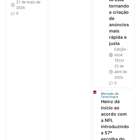
21 de maio de
tornando
2026
a criação
0
de
anúncios
mais
rápida e
justa
Edição -
Istoé
TECH
22 de
abril de
2026
0
Mercado de
Tecnologia
Heinz dá
início ao
acordo com
a NFL
introduzindo
a 57ª
escolha do