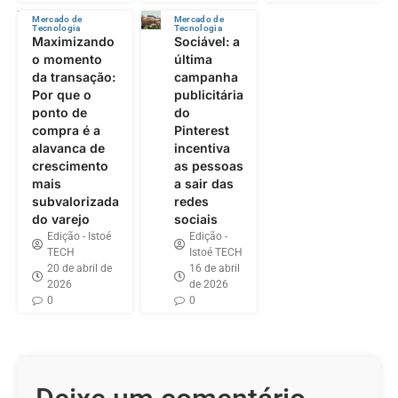
Mercado de
Mercado de
Tecnologia
Tecnologia
Maximizando
Sociável: a
o momento
última
da transação:
campanha
Por que o
publicitária
ponto de
do
compra é a
Pinterest
alavanca de
incentiva
crescimento
as pessoas
mais
a sair das
subvalorizada
redes
do varejo
sociais
Edição - Istoé
Edição -
TECH
Istoé TECH
20 de abril de
16 de abril
2026
de 2026
0
0