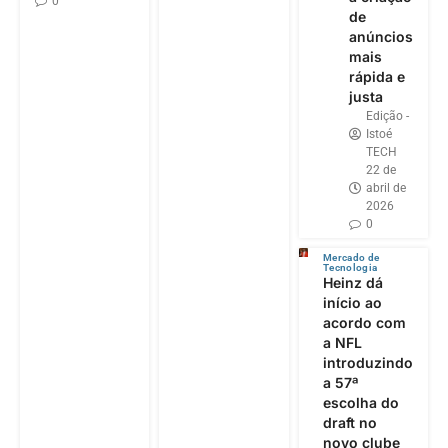
0
de
anúncios
mais
rápida e
justa
Edição -
Istoé
TECH
22 de
abril de
2026
0
Mercado de
Tecnologia
Heinz dá
início ao
acordo com
a NFL
introduzindo
a 57ª
escolha do
draft no
novo clube