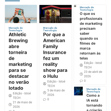
Mercado de
Tecnologia
O que os
profissionais
de marketing
precisam
Mercado de
Mercado de
Tecnologia
Tecnologia
saber
Athletic
Por que a
quando os
Brewing
American
filmes de
abre
Family
marca
torneira
Insurance
retornam às
de
fez um
telas
Edição - Istoé
marketing
reality
TECH
para se
show para
23 de abril de
destacar
o Hulu
2026
0
no verão
Edição - Istoé
TECH
lotado
Mercado de
5 de maio de
Tecnologia
Edição - Istoé
2026
Como a
TECH
0
IA está
21 de maio de
tornando
2026
a criação