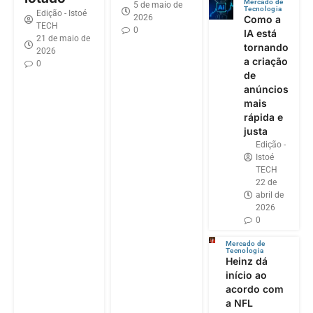
Mercado de
5 de maio de
Tecnologia
Edição - Istoé
2026
Como a
TECH
0
IA está
21 de maio de
tornando
2026
a criação
0
de
anúncios
mais
rápida e
justa
Edição -
Istoé
TECH
22 de
abril de
2026
0
Mercado de
Tecnologia
Heinz dá
início ao
acordo com
a NFL