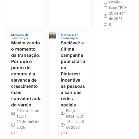
Edição -
Istoé TECH
20 de abril
de 2026
0
Mercado de
Mercado de
Tecnologia
Tecnologia
Maximizando
Sociável: a
o momento
última
da transação:
campanha
Por que o
publicitária
ponto de
do
compra é a
Pinterest
alavanca de
incentiva
crescimento
as pessoas
mais
a sair das
subvalorizada
redes
do varejo
sociais
Edição - Istoé
Edição -
TECH
Istoé TECH
20 de abril de
16 de abril
2026
de 2026
0
0