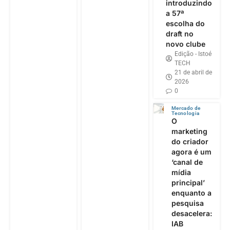
introduzindo
a 57ª
escolha do
draft no
novo clube
Edição - Istoé
TECH
21 de abril de
2026
0
Mercado de
Tecnologia
O
marketing
do criador
agora é um
‘canal de
mídia
principal’
enquanto a
pesquisa
desacelera:
IAB