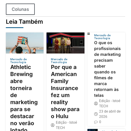
Colunas
Leia Também
Mercado de
Tecnologia
O que os
profissionais
de marketing
precisam
Mercado de
Mercado de
Tecnologia
Tecnologia
saber
Athletic
Por que a
quando os
Brewing
American
filmes de
abre
Family
marca
torneira
Insurance
retornam às
de
fez um
telas
Edição - Istoé
marketing
reality
TECH
para se
show para
23 de abril de
destacar
o Hulu
2026
0
no verão
Edição - Istoé
TECH
lotado