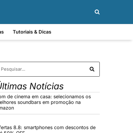
as
Tutoriais & Dicas
ltimas Notícias
om de cinema em casa: selecionamos os
elhores soundbars em promoção na
mazon
fertas 8.8: smartphones com descontos de
té 50% OFF