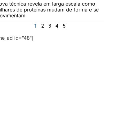
ova técnica revela em larga escala como
ilhares de proteínas mudam de forma e se
ovimentam
1
2
3
4
5
the_ad id="48"]