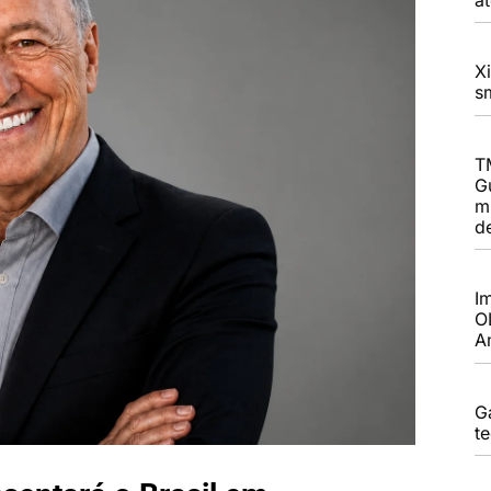
X
s
T
G
m
d
I
O
A
G
t