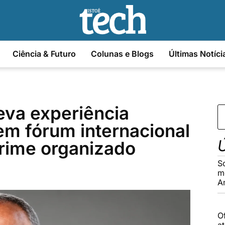
Ciência & Futuro
Colunas e Blogs
Últimas Notíci
 leva experiência
 em fórum internacional
Ú
rime organizado
S
m
A
O
a