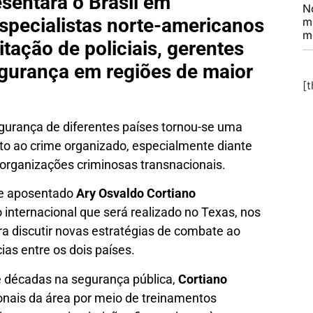
sentará o Brasil em
N
specialistas norte-americanos
m
m
tação de policiais, gerentes
gurança em regiões de maior
[
egurança de diferentes países tornou-se uma
nto ao crime organizado, especialmente diante
 organizações criminosas transnacionais.
lite aposentado
Ary Osvaldo Cortiano
 internacional que será realizado no Texas, nos
ra discutir novas estratégias de combate ao
ias entre os dois países.
e décadas na segurança pública,
Cortiano
onais da área por meio de treinamentos