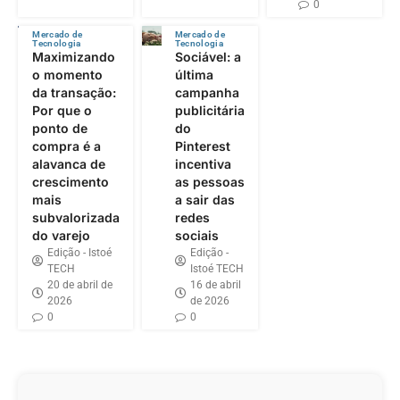
0
Mercado de
Mercado de
Tecnologia
Tecnologia
Maximizando
Sociável: a
o momento
última
da transação:
campanha
Por que o
publicitária
ponto de
do
compra é a
Pinterest
alavanca de
incentiva
crescimento
as pessoas
mais
a sair das
subvalorizada
redes
do varejo
sociais
Edição - Istoé
Edição -
TECH
Istoé TECH
20 de abril de
16 de abril
2026
de 2026
0
0