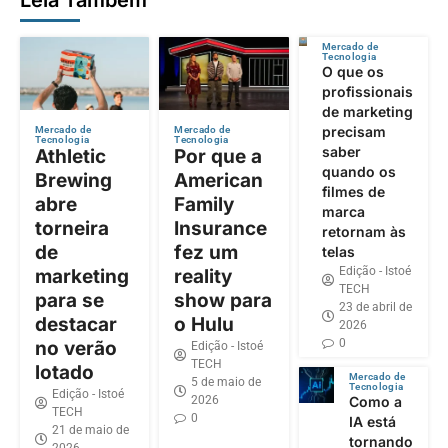
Leia Também
Mercado de
Tecnologia
O que os
profissionais
de marketing
precisam
Mercado de
Mercado de
Tecnologia
Tecnologia
saber
Athletic
Por que a
quando os
Brewing
American
filmes de
abre
Family
marca
torneira
Insurance
retornam às
de
fez um
telas
Edição - Istoé
marketing
reality
TECH
para se
show para
23 de abril de
destacar
o Hulu
2026
0
no verão
Edição - Istoé
TECH
lotado
Mercado de
5 de maio de
Tecnologia
Edição - Istoé
2026
Como a
TECH
0
IA está
21 de maio de
tornando