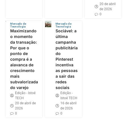
20 de abril
de 2026
0
Mercado de
Mercado de
Tecnologia
Tecnologia
Maximizando
Sociável: a
o momento
última
da transação:
campanha
Por que o
publicitária
ponto de
do
compra é a
Pinterest
alavanca de
incentiva
crescimento
as pessoas
mais
a sair das
subvalorizada
redes
do varejo
sociais
Edição - Istoé
Edição -
TECH
Istoé TECH
20 de abril de
16 de abril
2026
de 2026
0
0