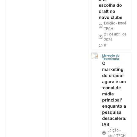
escolha do
draft no
novo clube
Edição - Istoé
TECH
21 de abril de
2026
0
Mercado de
Tecnologia
O
marketing
do criador
agora é um
‘canal de
mídia
principal’
enquanto a
pesquisa
desacelera:
IAB
Edição -
Istoé TECH