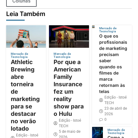
Colunas
Leia Também
Mercado de
Tecnologia
O que os
profissionais
de marketing
precisam
Mercado de
Mercado de
Tecnologia
Tecnologia
saber
Athletic
Por que a
quando os
Brewing
American
filmes de
abre
Family
marca
torneira
Insurance
retornam às
de
fez um
telas
Edição - Istoé
marketing
reality
TECH
para se
show para
23 de abril de
destacar
o Hulu
2026
0
no verão
Edição - Istoé
TECH
lotado
Mercado de
5 de maio de
Tecnologia
Edição - Istoé
2026
Como a