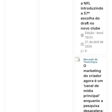
a NFL
introduzindo
a 57ª
escolha do
draft no
novo clube
Edição - Istoé
TECH
21 de abril de
2026
0
Mercado de
Tecnologia
O
marketing
do criador
agora é um
‘canal de
mídia
principal’
enquanto a
pesquisa
desacelera: