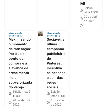
IAB
Edição -
Istoé TECH
20 de abril
de 2026
0
Mercado de
Mercado de
Tecnologia
Tecnologia
Maximizando
Sociável: a
o momento
última
da transação:
campanha
Por que o
publicitária
ponto de
do
compra é a
Pinterest
alavanca de
incentiva
crescimento
as pessoas
mais
a sair das
subvalorizada
redes
do varejo
sociais
Edição - Istoé
Edição -
TECH
Istoé TECH
20 de abril de
16 de abril
2026
de 2026