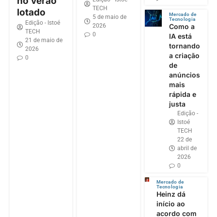
no verão
TECH
lotado
Mercado de
5 de maio de
Tecnologia
Edição - Istoé
2026
Como a
TECH
0
IA está
21 de maio de
tornando
2026
a criação
0
de
anúncios
mais
rápida e
justa
Edição -
Istoé
TECH
22 de
abril de
2026
0
Mercado de
Tecnologia
Heinz dá
início ao
acordo com