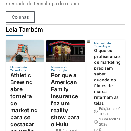
mercado de tecnologia do mundo.
Colunas
Leia Também
Mercado de
Tecnologia
O que os
profissionais
de marketing
precisam
Mercado de
Mercado de
Tecnologia
Tecnologia
saber
Athletic
Por que a
quando os
Brewing
American
filmes de
abre
Family
marca
torneira
Insurance
retornam às
de
fez um
telas
Edição - Istoé
marketing
reality
TECH
para se
show para
23 de abril de
destacar
o Hulu
2026
0
Edição - Istoé