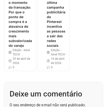
o momento
última
da transação:
campanha
Por que o
publicitária
ponto de
do
compra é a
Pinterest
alavanca de
incentiva
crescimento
as pessoas
mais
a sair das
subvalorizada
redes
do varejo
sociais
Edição - Istoé
Edição -
TECH
Istoé TECH
20 de abril de
16 de abril
2026
de 2026
0
0
Deixe um comentário
O seu endereço de e-mail não será publicado.