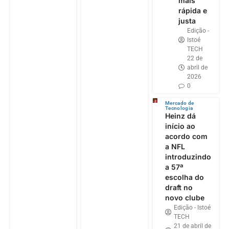
mais
rápida e
justa
Edição -
Istoé
TECH
22 de
abril de
2026
0
Mercado de
Tecnologia
Heinz dá
início ao
acordo com
a NFL
introduzindo
a 57ª
escolha do
draft no
novo clube
Edição - Istoé
TECH
21 de abril de