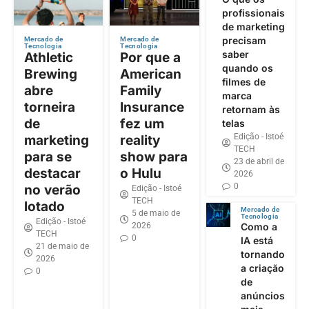
profissionais
de marketing
precisam
Mercado de
Mercado de
Tecnologia
Tecnologia
saber
Athletic
Por que a
quando os
Brewing
American
filmes de
abre
Family
marca
torneira
Insurance
retornam às
de
fez um
telas
Edição - Istoé
marketing
reality
TECH
para se
show para
23 de abril de
destacar
o Hulu
2026
0
no verão
Edição - Istoé
TECH
lotado
Mercado de
5 de maio de
Tecnologia
Edição - Istoé
2026
Como a
TECH
0
IA está
21 de maio de
tornando
2026
a criação
0
de
anúncios