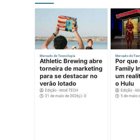
Mercado de Tecnologia
Mercado de Tec
Athletic Brewing abre
Por que
torneira de marketing
Family I
para se destacar no
um reali
verão lotado
o Hulu
Edição - Istoé TECH
Edição - Is
21 de maio de 2026
0
5 de maio 