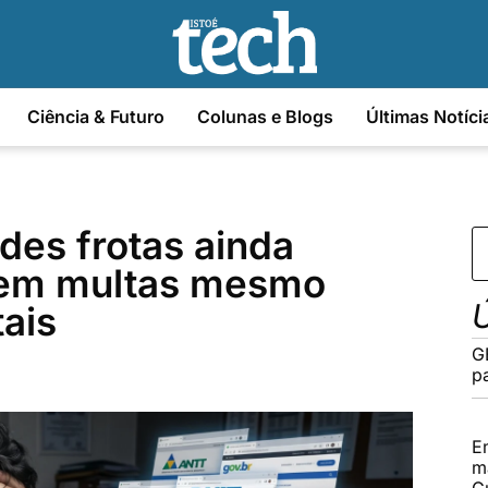
Ciência & Futuro
Colunas e Blogs
Últimas Notíci
es frotas ainda
 em multas mesmo
Ú
ais
G
pa
E
m
G