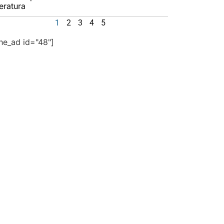
teratura
1
2
3
4
5
the_ad id="48"]