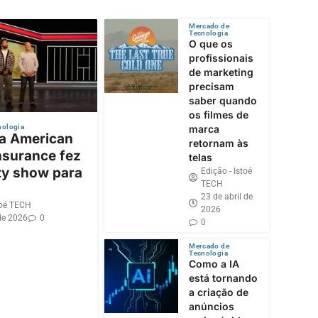
Mercado de
Tecnologia
O que os
profissionais
de marketing
precisam
saber quando
os filmes de
nologia
marca
 a American
retornam às
nsurance fez
telas
ty show para
Edição - Istoé
TECH
23 de abril de
toé TECH
2026
de 2026
0
0
Mercado de
Tecnologia
Como a IA
está tornando
a criação de
anúncios