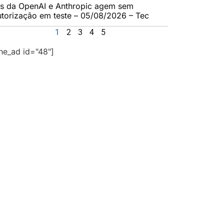
As da OpenAI e Anthropic agem sem
utorização em teste – 05/08/2026 – Tec
1
2
3
4
5
the_ad id="48"]