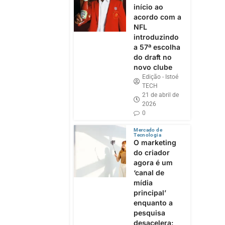
início ao
acordo com a
NFL
introduzindo
a 57ª escolha
do draft no
novo clube
Edição - Istoé
TECH
21 de abril de
2026
0
Mercado de
Tecnologia
O marketing
do criador
agora é um
‘canal de
mídia
principal’
enquanto a
pesquisa
desacelera: