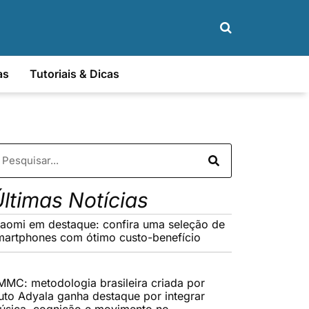
as
Tutoriais & Dicas
ltimas Notícias
iaomi em destaque: confira uma seleção de
martphones com ótimo custo-benefício
MMC: metodologia brasileira criada por
uto Adyala ganha destaque por integrar
úsica, cognição e movimento no