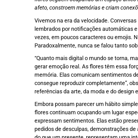
afeto, constroem memórias e criam conex
Vivemos na era da velocidade. Conversas 
lembrados por notificações automáticas 
vezes, em poucos caracteres ou emojis. Nu
Paradoxalmente, nunca se falou tanto sobr
“Quanto mais digital o mundo se torna, m
gerar emoção real. As flores têm essa for
memória. Elas comunicam sentimentos 
consegue reproduzir completamente”, obser
referências da arte, da moda e do design 
Embora possam parecer um hábito simples 
flores continuam ocupando um lugar espe
expressam sentimentos. Elas estão presen
pedidos de desculpas, demonstrações de
do que um presente, representam uma in