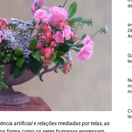
d
I
O
A
G
t
N
m
m
C
l
cia artificial e relações mediadas por telas, as
 na forma como os seres humanos expressam