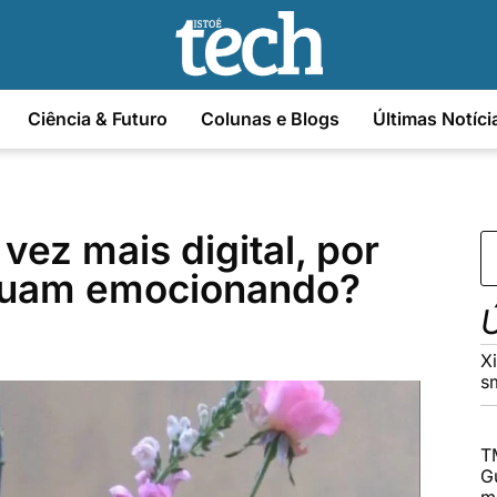
Ciência & Futuro
Colunas e Blogs
Últimas Notíci
ez mais digital, por
inuam emocionando?
Ú
X
s
T
G
m