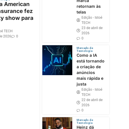
marca
 a American
retornam às
nsurance fez
telas
ty show para
Edição - Istoé
TECH
23 de abril de
toé TECH
2026
de 2026
0
0
Mercado de
Tecnologia
Como a IA
está tornando
a criação de
anúncios
mais rápida e
justa
Edição - Istoé
TECH
22 de abril de
2026
0
Mercado de
Tecnologia
Heinz dá