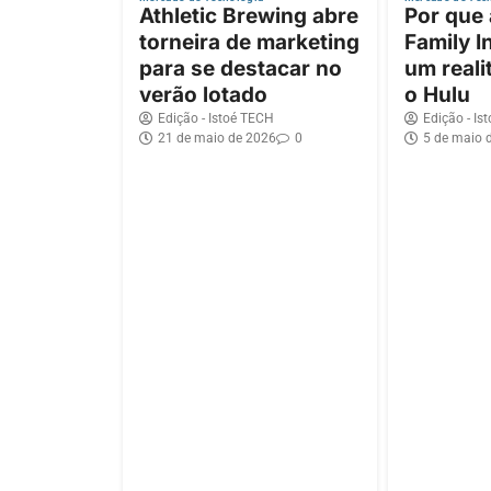
Athletic Brewing abre
Por que
torneira de marketing
Family I
para se destacar no
um reali
verão lotado
o Hulu
Edição - Istoé TECH
Edição - Is
21 de maio de 2026
0
5 de maio 