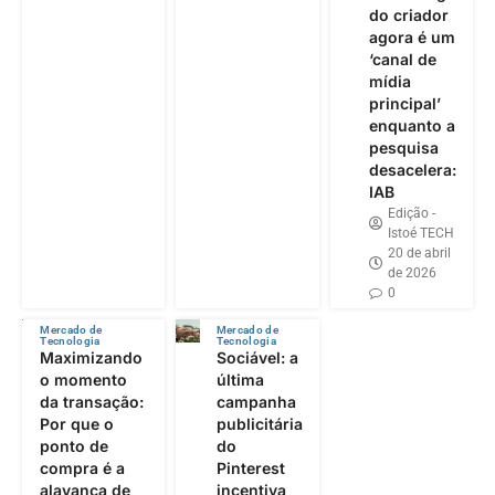
do criador
agora é um
‘canal de
mídia
principal’
enquanto a
pesquisa
desacelera:
IAB
Edição -
Istoé TECH
20 de abril
de 2026
0
Mercado de
Mercado de
Tecnologia
Tecnologia
Maximizando
Sociável: a
o momento
última
da transação:
campanha
Por que o
publicitária
ponto de
do
compra é a
Pinterest
alavanca de
incentiva