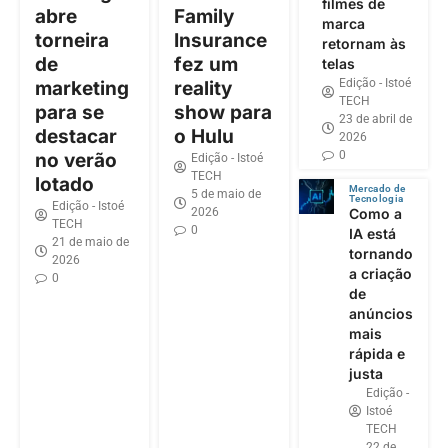
filmes de
abre
Family
marca
torneira
Insurance
retornam às
de
fez um
telas
Edição - Istoé
marketing
reality
TECH
para se
show para
23 de abril de
destacar
o Hulu
2026
0
no verão
Edição - Istoé
TECH
lotado
Mercado de
5 de maio de
Tecnologia
Edição - Istoé
2026
Como a
TECH
0
IA está
21 de maio de
tornando
2026
a criação
0
de
anúncios
mais
rápida e
justa
Edição -
Istoé
TECH
22 de