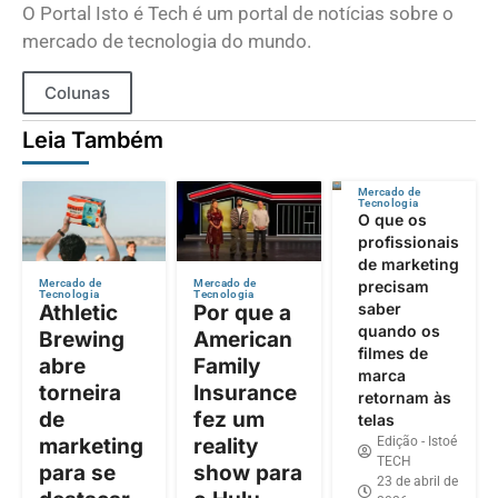
O Portal Isto é Tech é um portal de notícias sobre o
mercado de tecnologia do mundo.
Colunas
Leia Também
Mercado de
Tecnologia
O que os
profissionais
de marketing
precisam
Mercado de
Mercado de
Tecnologia
Tecnologia
saber
Athletic
Por que a
quando os
Brewing
American
filmes de
abre
Family
marca
torneira
Insurance
retornam às
de
fez um
telas
Edição - Istoé
marketing
reality
TECH
para se
show para
23 de abril de