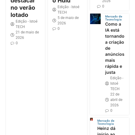
destacar
o Hulu
2026
0
no verão
Edição - Istoé
TECH
lotado
Mercado de
5 de maio de
Tecnologia
Edição - Istoé
2026
Como a
TECH
0
IA está
21 de maio de
tornando
2026
a criação
0
de
anúncios
mais
rápida e
justa
Edição -
Istoé
TECH
22 de
abril de
2026
0
Mercado de
Tecnologia
Heinz dá
início ao