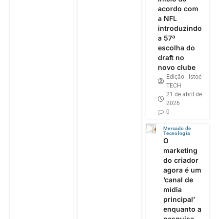
acordo com
a NFL
introduzindo
a 57ª
escolha do
draft no
novo clube
Edição - Istoé
TECH
21 de abril de
2026
0
Mercado de
Tecnologia
O
marketing
do criador
agora é um
‘canal de
mídia
principal’
enquanto a
pesquisa