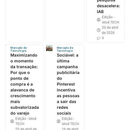
desacelera:
IAB
Edição -
Istoé TECH
20 de abril
de 2026
0
Mercado de
Mercado de
Tecnologia
Tecnologia
Maximizando
Sociável: a
o momento
última
da transação:
campanha
Por que o
publicitária
ponto de
do
compra é a
Pinterest
alavanca de
incentiva
crescimento
as pessoas
mais
a sair das
subvalorizada
redes
do varejo
sociais
Edição - Istoé
Edição -
TECH
Istoé TECH
20 de abril de
16 de abril